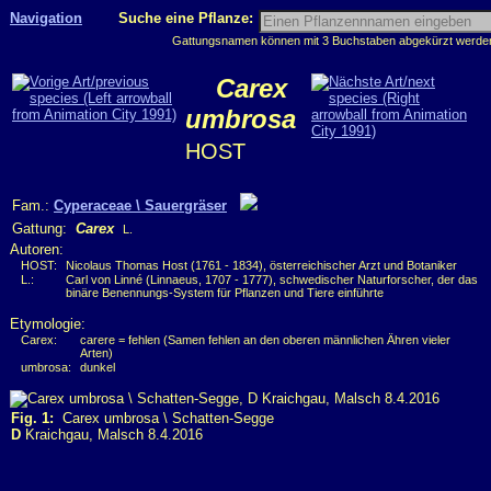
Navigation
Suche eine Pflanze:
Gattungsnamen können mit 3 Buchstaben abgekürzt werden, 
Carex
umbrosa
HOST
Fam.:
Cyperaceae \ Sauergräser
Gattung:
Carex
L.
Autoren:
HOST:
Nicolaus Thomas Host (1761 - 1834), österreichischer Arzt und Botaniker
L.:
Carl von Linné (Linnaeus, 1707 - 1777), schwedischer Naturforscher, der das
binäre Benennungs-System für Pflanzen und Tiere einführte
Etymologie:
Carex:
carere = fehlen (Samen fehlen an den oberen männlichen Ähren vieler
Arten)
umbrosa:
dunkel
Fig. 1:
Carex umbrosa \ Schatten-Segge
D
Kraichgau, Malsch 8.4.2016