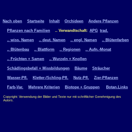
Nach oben
Startseite
Inhalt
Orchideen
Andere Pflanzen
Pflanzen nach Familien
.. Verwandtschaft:
APG
trad.
.. wiss. Namen
.. deut. Namen
.. engl. Namen
.. Blütenfarben
.. Blütenbau
.. Blattform
.. Regionen
.. Aufn.-Monat
.. Früchten + Samen
.. Wurzeln + Knollen
Schädlingsbefall + Missbildungen
Bäume
Sträucher
Wasser-Pfl.
Kletter-/Schling-Pfl.
Nutz-Pfl.
Zier-Pflanzen
Farb-Var.
Mehrere Kriterien
Biotope + Gruppen
Botan.Links
Copyright: Verwendung der Bilder und Texte nur mit schriftlicher Genehmigung des
Autors.