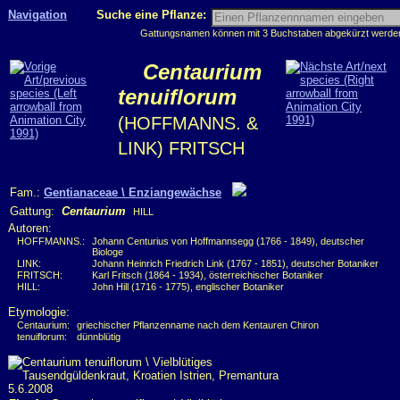
Navigation
Suche eine Pflanze:
Gattungsnamen können mit 3 Buchstaben abgekürzt werden, 
Centaurium
tenuiflorum
(HOFFMANNS. &
LINK) FRITSCH
Fam.:
Gentianaceae \ Enziangewächse
Gattung:
Centaurium
HILL
Autoren:
HOFFMANNS.:
Johann Centurius von Hoffmannsegg (1766 - 1849), deutscher
Biologe
LINK:
Johann Heinrich Friedrich Link (1767 - 1851), deutscher Botaniker
FRITSCH:
Karl Fritsch (1864 - 1934), österreichischer Botaniker
HILL:
John Hill (1716 - 1775), englischer Botaniker
Etymologie:
Centaurium:
griechischer Pflanzenname nach dem Kentauren Chiron
tenuiflorum:
dünnblütig