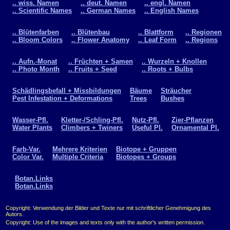
.. wiss. Namen
.. deut. Namen
.. engl. Namen
.. Scientific Names
.. German Names
.. English Names
.. Blütenfarben
.. Blütenbau
.. Blattform
.. Regionen
.. Bloom Colors
.. Flower Anatomy
.. Leaf Form
.. Regions
.. Aufn.-Monat
.. Früchten + Samen
.. Wurzeln + Knollen
.. Photo Month
.. Fruits + Seed
.. Roots + Bulbs
Schädlingsbefall + Missbildungen
Bäume
Sträucher
Pest Infestation + Deformations
Trees
Bushes
Wasser-Pfl.
Kletter-/Schling-Pfl.
Nutz-Pfl.
Zier-Pflanzen
Water Plants
Climbers + Twiners
Useful Pl.
Ornamental Pl.
Farb-Var.
Mehrere Kriterien
Biotope + Gruppen
Color Var.
Multiple Criteria
Biotopes + Groups
Botan.Links
Botan.Links
Copyright: Verwendung der Bilder und Texte nur mit schriftlicher Genehmigung des
Autors.
Copyright: Use of the images and texts only with the author's written permission.