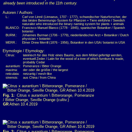
already been introduced in the 11th century.
Autoren / Authors:
L.:
Carl von Linné (Linnaeus, 1707 - 1777), schwedischer Naturforscher, der
das binäre Benennungs-System für Pflanzen + Tiere einführte / Swedish
naturalist who introduced the binary naming system for plants + animals
BLANCO:
Francisco Manuel Blanco (1778 - 1845), spanischer Botaniker / Spanish
botanist
BURM.:
Johannes Burman (1706 - 1779), niederländischer Arzt + Botaniker / Dutch
physician + botanist
MERR.:
Elmer Drew Merrill (1876 - 1956), Botaniker in den USA / botanist in USA
Etymologie / Etymology:
Citrus:
lateinisch für das Holz eines Baums, aus dem Möbel gefertigt werden,
eventuell Zeder / Latin for the wood of a tree of which furniture is made,
probably Cedar
aurantium:
Pomeranze / Bitter Orange
maxima:
der oder die größte / the largest
reticulata:
netzartig / mesh-like
sinensis:
aus China / from China
Fig. 1:
Citrus x aurantium \ Bitterorange, Pomeranze
/ Bitter Orange, Seville Orange (cultiv.)
GR
Athen 10.4.2019
Fig. 2:
Citrus x aurantium \ Bitterorange, Pomeranze