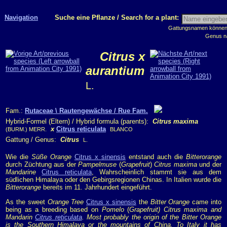
Navigation
Suche eine Pflanze / Search for a plant:
Gattungsnamen können m
Genus n
Citrus x
aurantium
L.
Fam.:
Rutaceae \ Rautengewächse / Rue Fam.
Hybrid-Formel (Eltern) / Hybrid formula (parents):
Citrus maxima
x
Citrus reticulata
(BURM.) MERR.
BLANCO
Gattung / Genus:
Citrus
L.
Wie die
Süße Orange
Citrus x sinensis
entstand auch die
Bitterorange
durch Züchtung aus der
Pampelmuse
(
Grapefruit
)
Citrus maxima
und der
Mandarine
Citrus reticulata
, Wahrscheinlich stammt sie aus dem
südlichen Himalaya oder den Gebirgsregionen Chinas. In Italien wurde die
Bitterorange
bereits im 11. Jahrhundert eingeführt.
As the sweet
Orange Tree
Citrus x sinensis
the
Bitter Orange
came into
being as a breeding based on
Pomelo
(
Grapefruit
)
Citrus maxima
and
Mandarin
Citrus reticulata
. Most probably the origin of the
Bitter Orange
is the Southern Himalaya or the mountains of China. To Italy it has