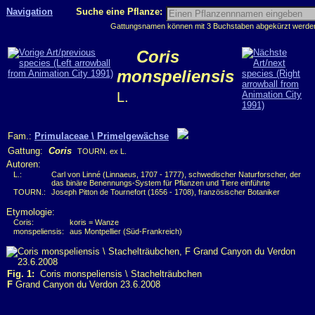
Navigation
Suche eine Pflanze:
Gattungsnamen können mit 3 Buchstaben abgekürzt werden, 
Coris
monspeliensis
L.
Fam.:
Primulaceae \ Primelgewächse
Gattung:
Coris
TOURN. ex L.
Autoren:
L.:
Carl von Linné (Linnaeus, 1707 - 1777), schwedischer Naturforscher, der
das binäre Benennungs-System für Pflanzen und Tiere einführte
TOURN.:
Joseph Pitton de Tournefort (1656 - 1708), französischer Botaniker
Etymologie:
Coris:
koris = Wanze
monspeliensis:
aus Montpellier (Süd-Frankreich)
Fig. 1:
Coris monspeliensis \ Stachelträubchen
F
Grand Canyon du Verdon 23.6.2008