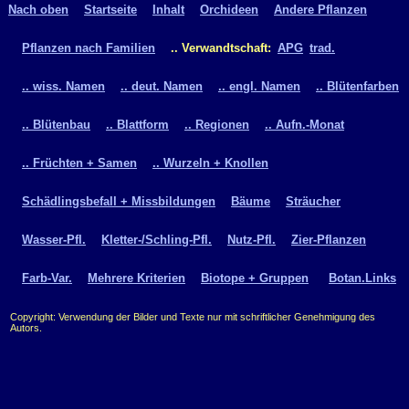
Nach oben
Startseite
Inhalt
Orchideen
Andere Pflanzen
Pflanzen nach Familien
.. Verwandtschaft:
APG
trad.
.. wiss. Namen
.. deut. Namen
.. engl. Namen
.. Blütenfarben
.. Blütenbau
.. Blattform
.. Regionen
.. Aufn.-Monat
.. Früchten + Samen
.. Wurzeln + Knollen
Schädlingsbefall + Missbildungen
Bäume
Sträucher
Wasser-Pfl.
Kletter-/Schling-Pfl.
Nutz-Pfl.
Zier-Pflanzen
Farb-Var.
Mehrere Kriterien
Biotope + Gruppen
Botan.Links
Copyright: Verwendung der Bilder und Texte nur mit schriftlicher Genehmigung des
Autors.