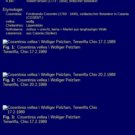
R.BR.:
Robert Brown (1773 - 1858), britischer Botaniker
Etymologie:
Cosentinia:
Ferdinando Cosentini (1769 - 1840), sizilianischer Botaniker in Catania
(COSENT.)
vellea:
wollig
Cheilanthes:
Lippenblüte
Notholaena:
nothus = unecht, laena = Mantel aus langhaariger Wolle
catanensis:
aus Catania (Sizilien)
Fig. 1:
Cosentinia vellea \ Wolliger Pelzfarn
Teneriffa, Chio 17.2.1989
Fig. 2:
Cosentinia vellea \ Wolliger Pelzfarn
Teneriffa, Chio 20.2.1989
Fig. 3:
Cosentinia vellea \ Wolliger Pelzfarn
Teneriffa, Chio 17.2.1989