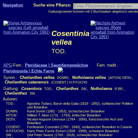
Navigation
Suche eine Pflanze:
Gattungsnamen können mit 3 Buchstaben abgekürzt werden, 
Cosentinia
vellea
TOD.
APG
-Fam.:
Pteridaceae \ Saumfarngewächse
Fam. tradit.:
Pteridopsida \ Echte Farne
Synon.:
Cheilanthes vellea
,
Notholaena vellea
,
DOMIN
(AITON) DESV.
Cheilanthes catanensis
(COSENT.) H.P.FUCHS
Gattung:
Cosentinia
,
Cheilanthes
,
Notholaena
,
TOD.
SW.
R.BR.
Cheilanthes
SW.
Autoren:
TOD.:
Agostino Todaro, Baron della Galia (1818 - 1892), sizilianischer Politiker
und Botaniker
DOMIN:
Karel Domin (1882 - 1953), tschechischer Botaniker
AITON:
William T. Aiton (1731 - 1793), britischer Botaniker
DESV.:
Nicaise Auguste Desvaux (1784 - 1856), französischer Arzt und
Botaniker
COSENT.:
Ferdinando Cosentini (1769 - 1840), sizilianischer Botaniker in Catania
H.P.FUCHS:
Hans Peter Fuchs-Eckert (1928 - 1999), schweizer Botaniker
SW.:
Olof Peter Swartz (1760 - 1818), schwedischer Botaniker