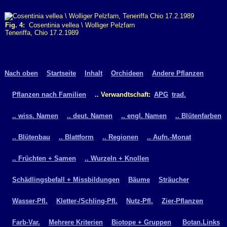
Fig. 4:
Cosentinia vellea \ Wolliger Pelzfarn
Teneriffa, Chio 17.2.1989
Nach oben
Startseite
Inhalt
Orchideen
Andere Pflanzen
Pflanzen nach Familien
.. Verwandtschaft:
APG
trad.
.. wiss. Namen
.. deut. Namen
.. engl. Namen
.. Blütenfarben
.. Blütenbau
.. Blattform
.. Regionen
.. Aufn.-Monat
.. Früchten + Samen
.. Wurzeln + Knollen
Schädlingsbefall + Missbildungen
Bäume
Sträucher
Wasser-Pfl.
Kletter-/Schling-Pfl.
Nutz-Pfl.
Zier-Pflanzen
Farb-Var.
Mehrere Kriterien
Biotope + Gruppen
Botan.Links