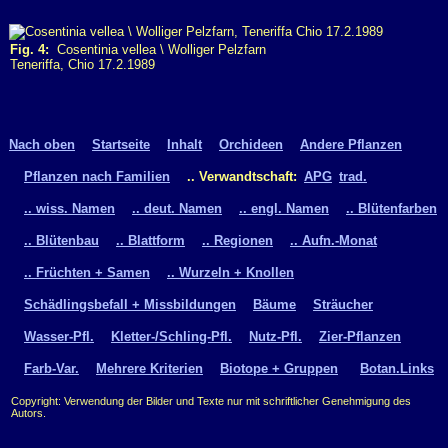
Fig. 4:
Cosentinia vellea \ Wolliger Pelzfarn
Teneriffa, Chio 17.2.1989
Nach oben
Startseite
Inhalt
Orchideen
Andere Pflanzen
Pflanzen nach Familien
.. Verwandtschaft:
APG
trad.
.. wiss. Namen
.. deut. Namen
.. engl. Namen
.. Blütenfarben
.. Blütenbau
.. Blattform
.. Regionen
.. Aufn.-Monat
.. Früchten + Samen
.. Wurzeln + Knollen
Schädlingsbefall + Missbildungen
Bäume
Sträucher
Wasser-Pfl.
Kletter-/Schling-Pfl.
Nutz-Pfl.
Zier-Pflanzen
Farb-Var.
Mehrere Kriterien
Biotope + Gruppen
Botan.Links
Copyright: Verwendung der Bilder und Texte nur mit schriftlicher Genehmigung des
Autors.