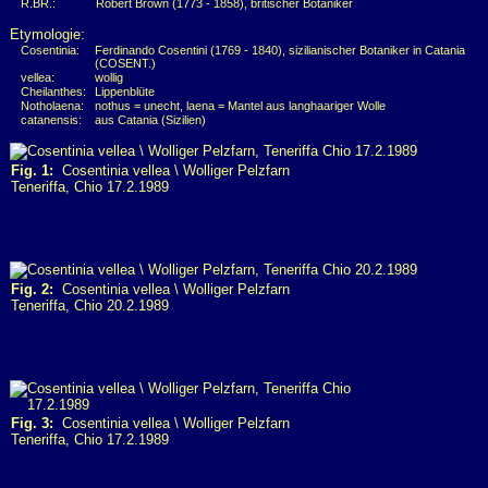
R.BR.:
Robert Brown (1773 - 1858), britischer Botaniker
Etymologie:
Cosentinia:
Ferdinando Cosentini (1769 - 1840), sizilianischer Botaniker in Catania
(COSENT.)
vellea:
wollig
Cheilanthes:
Lippenblüte
Notholaena:
nothus = unecht, laena = Mantel aus langhaariger Wolle
catanensis:
aus Catania (Sizilien)
Fig. 1:
Cosentinia vellea \ Wolliger Pelzfarn
Teneriffa, Chio 17.2.1989
Fig. 2:
Cosentinia vellea \ Wolliger Pelzfarn
Teneriffa, Chio 20.2.1989
Fig. 3:
Cosentinia vellea \ Wolliger Pelzfarn
Teneriffa, Chio 17.2.1989