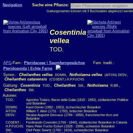
Navigation
Suche eine Pflanze:
Gattungsnamen können mit 3 Buchstaben abgekürzt werden, 
Cosentinia
vellea
TOD.
APG
-Fam.:
Pteridaceae \ Saumfarngewächse
Fam. tradit.:
Pteridopsida \ Echte Farne
Synon.:
Cheilanthes vellea
,
Notholaena vellea
,
DOMIN
(AITON) DESV.
Cheilanthes catanensis
(COSENT.) H.P.FUCHS
Gattung:
Cosentinia
,
Cheilanthes
,
Notholaena
,
TOD.
SW.
R.BR.
Cheilanthes
SW.
Autoren:
TOD.:
Agostino Todaro, Baron della Galia (1818 - 1892), sizilianischer Politiker
und Botaniker
DOMIN:
Karel Domin (1882 - 1953), tschechischer Botaniker
AITON:
William T. Aiton (1731 - 1793), britischer Botaniker
DESV.:
Nicaise Auguste Desvaux (1784 - 1856), französischer Arzt und
Botaniker
COSENT.:
Ferdinando Cosentini (1769 - 1840), sizilianischer Botaniker in Catania
H.P.FUCHS:
Hans Peter Fuchs-Eckert (1928 - 1999), schweizer Botaniker
SW.:
Olof Peter Swartz (1760 - 1818), schwedischer Botaniker