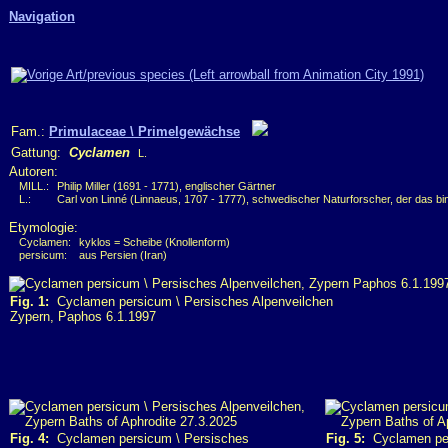
Navigation
Fam.:
Primulaceae \ Primelgewächse
Gattung:
Cyclamen
L.
Autoren:
MILL.:
Philip Miller (1691 - 1771), englischer Gärtner
L.:
Carl von Linné (Linnaeus, 1707 - 1777), schwedischer Naturforscher, der das b
Etymologie:
Cyclamen:
kyklos = Scheibe (Knollenform)
persicum:
aus Persien (Iran)
Fig. 1:
Cyclamen persicum \ Persisches Alpenveilchen
Zypern, Paphos 6.1.1997
Fig. 4:
Cyclamen persicum \ Persisches
Fig. 5:
Cyclamen per