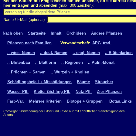
Bei den Bildern mit Fragezeichen bin ich unsicher, ob sie korrekt bes
hier eintragen und absenden
(max. 300 Zeichen):
Name / EMail (optional):
Nach oben
Startseite
Inhalt
Orchideen
Andere Pflanzen
Pflanzen nach Familien
.. Verwandtschaft:
APG
trad.
.. wiss. Namen
.. deut. Namen
.. engl. Namen
.. Blütenfarben
.. Blütenbau
.. Blattform
.. Regionen
.. Aufn.-Monat
.. Früchten + Samen
.. Wurzeln + Knollen
Schädlingsbefall + Missbildungen
Bäume
Sträucher
Wasser-Pfl.
Kletter-/Schling-Pfl.
Nutz-Pfl.
Zier-Pflanzen
Farb-Var.
Mehrere Kriterien
Biotope + Gruppen
Botan.Links
Copyright: Verwendung der Bilder und Texte nur mit schriftlicher Genehmigung des
Autors.