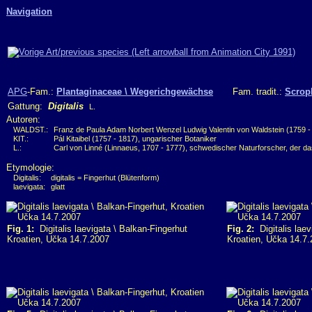
Navigation
APG
-Fam.:
Plantaginaceae \ Wegerichgewächse
Fam. tradit.:
Scrop
Gattung:
Digitalis
L.
Autoren:
WALDST.:
Franz de Paula Adam Norbert Wenzel Ludwig Valentin von Waldstein (1759 - 
KIT.:
Pál Kitaibel (1757 - 1817), ungarischer Botaniker
L.:
Carl von Linné (Linnaeus, 1707 - 1777), schwedischer Naturforscher, der d
Etymologie:
Digitalis:
digitalis = Fingerhut (Blütenform)
laevigata:
glatt
Fig. 1:
Digitalis laevigata \ Balkan-Fingerhut
Fig. 2:
Digitalis laev
Kroatien, Učka 14.7.2007
Kroatien, Učka 14.7