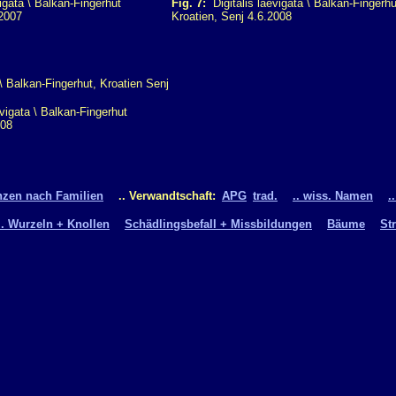
igata \ Balkan-Fingerhut
Fig. 7:
Digitalis laevigata \ Balkan-Fingerhu
.2007
Kroatien, Senj 4.6.2008
vigata \ Balkan-Fingerhut
008
nzen nach Familien
.. Verwandtschaft:
APG
trad.
.. wiss. Namen
.
.. Wurzeln + Knollen
Schädlingsbefall + Missbildungen
Bäume
St