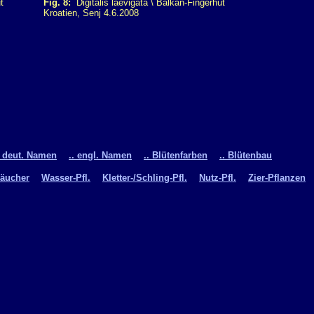
t
Fig. 8:
Digitalis laevigata \ Balkan-Fingerhut
Kroatien, Senj 4.6.2008
. deut. Namen
.. engl. Namen
.. Blütenfarben
.. Blütenbau
räucher
Wasser-Pfl.
Kletter-/Schling-Pfl.
Nutz-Pfl.
Zier-Pflanzen