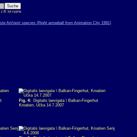
.B. tul cypria
t
Fig. 4:
Digitalis laevigata \ Balkan-Fingerhut
Kroatien, Učka 14.7.2007