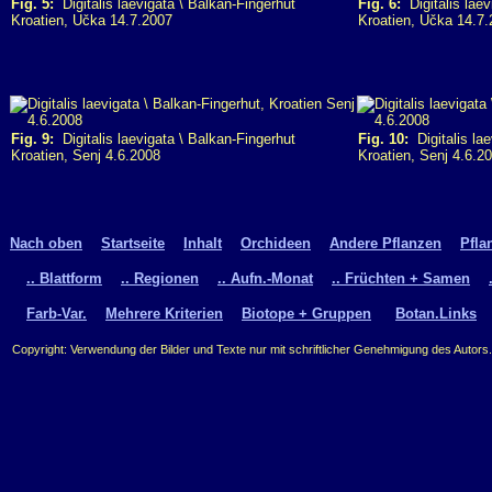
Fig. 5:
Digitalis laevigata \ Balkan-Fingerhut
Fig. 6:
Digitalis laev
Kroatien, Učka 14.7.2007
Kroatien, Učka 14.7
Fig. 9:
Digitalis laevigata \ Balkan-Fingerhut
Fig. 10:
Digitalis lae
Kroatien, Senj 4.6.2008
Kroatien, Senj 4.6.2
Nach oben
Startseite
Inhalt
Orchideen
Andere Pflanzen
Pfla
.. Blattform
.. Regionen
.. Aufn.-Monat
.. Früchten + Samen
Farb-Var.
Mehrere Kriterien
Biotope + Gruppen
Botan.Links
Copyright: Verwendung der Bilder und Texte nur mit schriftlicher Genehmigung des Autors.