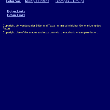
Color Var.
Multiple Criteria
Biotopes + Groups
Botan.Links
Botan.Links
Copyright: Verwendung der Bilder und Texte nur mit schriftlicher Genehmigung des
Autors.
Copyright: Use of the images and texts only with the author's written permission.