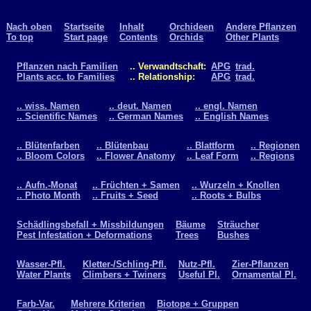
Nach oben
Startseite
Inhalt
Orchideen
Andere Pflanzen
To top
Start page
Contents
Orchids
Other Plants
Pflanzen nach Familien
.. Verwandtschaft:
APG
trad.
Plants acc. to Families
.. Relationship:
APG
trad.
.. wiss. Namen
.. deut. Namen
.. engl. Namen
.. Scientific Names
.. German Names
.. English Names
.. Blütenfarben
.. Blütenbau
.. Blattform
.. Regionen
.. Bloom Colors
.. Flower Anatomy
.. Leaf Form
.. Regions
.. Aufn.-Monat
.. Früchten + Samen
.. Wurzeln + Knollen
.. Photo Month
.. Fruits + Seed
.. Roots + Bulbs
Schädlingsbefall + Missbildungen
Bäume
Sträucher
Pest Infestation + Deformations
Trees
Bushes
Wasser-Pfl.
Kletter-/Schling-Pfl.
Nutz-Pfl.
Zier-Pflanzen
Water Plants
Climbers + Twiners
Useful Pl.
Ornamental Pl.
Farb-Var.
Mehrere Kriterien
Biotope + Gruppen