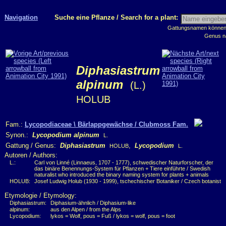
Navigation
Suche eine Pflanze / Search for a plant:
Gattungsnamen können m
Genus n
Diphasiastrum
alpinum
(L.)
HOLUB
Fam.:
Lycopodiaceae \ Bärlappgewächse / Clubmoss Fam.
Synon.:
Lycopodium alpinum
L.
Gattung / Genus:
Diphasiastrum
,
Lycopodium
HOLUB
L.
Autoren / Authors:
L.:
Carl von Linné (Linnaeus, 1707 - 1777), schwedischer Naturforscher, der
das binäre Benennungs-System für Pflanzen + Tiere einführte / Swedish
naturalist who introduced the binary naming system for plants + animals
HOLUB:
Josef Ludwig Holub (1930 - 1999), tschechischer Botaniker / Czech botanist
Etymologie / Etymology:
Diphasiastrum:
Diphasium-ähnlich / Diphasium-like
alpinum:
aus den Alpen / from the Alps
Lycopodium:
lykos = Wolf, pous = Fuß / lykos = wolf, pous = foot