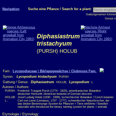
Navigation
Suche eine Pflanze / Search for a plant:
Gattungsnamen können m
Genus n
Diphasiastrum
tristachyum
(PURSH) HOLUB
Fam.:
Lycopodiaceae \ Bärlappgewächse / Clubmoss Fam.
Synon.:
Lycopodium tristachyum
PURSH
Gattung / Genus:
Diphasiastrum
,
Lycopodium
HOLUB
L.
Autoren / Authors:
PURSH:
Frederick Traugott Pursh (1774 - 1820), amerikanischer Botaniker
deutscher Herkunft / American botanist of German descent
HOLUB:
Josef Ludwig Holub (1930 - 1999), tschechischer Botaniker / Czech botanist
L.:
Carl von Linné (Linnaeus, 1707 - 1777), schwedischer Naturforscher, der
das binäre Benennungs-System für Pflanzen + Tiere einführte / Swedish
naturalist who introduced the binary naming system for plants + animals
Etymologie / Etymology: