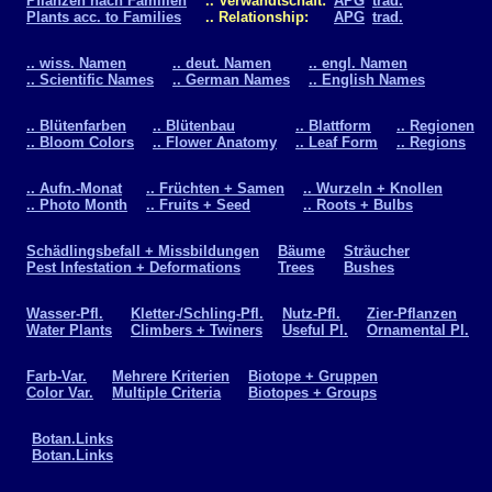
Pflanzen nach Familien
.. Verwandtschaft:
APG
trad.
Plants acc. to Families
.. Relationship:
APG
trad.
.. wiss. Namen
.. deut. Namen
.. engl. Namen
.. Scientific Names
.. German Names
.. English Names
.. Blütenfarben
.. Blütenbau
.. Blattform
.. Regionen
.. Bloom Colors
.. Flower Anatomy
.. Leaf Form
.. Regions
.. Aufn.-Monat
.. Früchten + Samen
.. Wurzeln + Knollen
.. Photo Month
.. Fruits + Seed
.. Roots + Bulbs
Schädlingsbefall + Missbildungen
Bäume
Sträucher
Pest Infestation + Deformations
Trees
Bushes
Wasser-Pfl.
Kletter-/Schling-Pfl.
Nutz-Pfl.
Zier-Pflanzen
Water Plants
Climbers + Twiners
Useful Pl.
Ornamental Pl.
Farb-Var.
Mehrere Kriterien
Biotope + Gruppen
Color Var.
Multiple Criteria
Biotopes + Groups
Botan.Links
Botan.Links