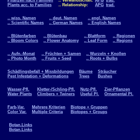
Pflanzen nach Familien
.. Verwandtschaft:
APG
trad.
Plants acc. to Families
.. Relationship:
APG
trad.
.. wiss. Namen
.. deut. Namen
.. engl. Namen
.. Scientific Names
.. German Names
.. English Names
.. Blütenfarben
.. Blütenbau
.. Blattform
.. Regionen
.. Bloom Colors
.. Flower Anatomy
.. Leaf Form
.. Regions
.. Aufn.-Monat
.. Früchten + Samen
.. Wurzeln + Knollen
.. Photo Month
.. Fruits + Seed
.. Roots + Bulbs
Schädlingsbefall + Missbildungen
Bäume
Sträucher
Pest Infestation + Deformations
Trees
Bushes
Wasser-Pfl.
Kletter-/Schling-Pfl.
Nutz-Pfl.
Zier-Pflanzen
Water Plants
Climbers + Twiners
Useful Pl.
Ornamental Pl.
Farb-Var.
Mehrere Kriterien
Biotope + Gruppen
Color Var.
Multiple Criteria
Biotopes + Groups
Botan.Links
Botan.Links