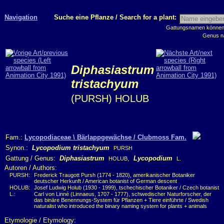
Navigation
Suche eine Pflanze / Search for a plant:
Gattungsnamen können m
Genus n
Diphasiastrum
tristachyum
(PURSH) HOLUB
Fam.:
Lycopodiaceae \ Bärlappgewächse / Clubmoss Fam.
Synon.:
Lycopodium tristachyum
PURSH
Gattung / Genus:
Diphasiastrum
,
Lycopodium
HOLUB
L.
Autoren / Authors:
PURSH:
Frederick Traugott Pursh (1774 - 1820), amerikanischer Botaniker
deutscher Herkunft / American botanist of German descent
HOLUB:
Josef Ludwig Holub (1930 - 1999), tschechischer Botaniker / Czech botanist
L.:
Carl von Linné (Linnaeus, 1707 - 1777), schwedischer Naturforscher, der
das binäre Benennungs-System für Pflanzen + Tiere einführte / Swedish
naturalist who introduced the binary naming system for plants + animals
Etymologie / Etymology: