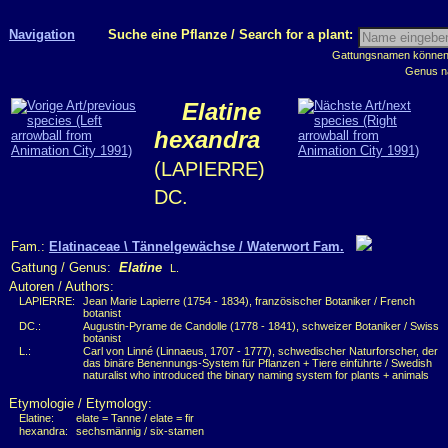
Navigation
Suche eine Pflanze / Search for a plant:
Gattungsnamen können m
Genus n
Elatine
hexandra
(LAPIERRE)
DC.
Fam.:
Elatinaceae \ Tännelgewächse / Waterwort Fam.
Gattung / Genus:
Elatine
L.
Autoren / Authors:
LAPIERRE:
Jean Marie Lapierre (1754 - 1834), französischer Botaniker / French
botanist
DC.:
Augustin-Pyrame de Candolle (1778 - 1841), schweizer Botaniker / Swiss
botanist
L.:
Carl von Linné (Linnaeus, 1707 - 1777), schwedischer Naturforscher, der
das binäre Benennungs-System für Pflanzen + Tiere einführte / Swedish
naturalist who introduced the binary naming system for plants + animals
Etymologie / Etymology:
Elatine:
elate = Tanne / elate = fir
hexandra:
sechsmännig / six-stamen