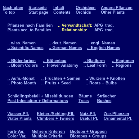
Nach oben
Startseite
Inhalt
Orchideen
Andere Pflanzen
To top
Start page
Contents
Orchids
Other Plants
Pflanzen nach Familien
.. Verwandtschaft:
APG
trad.
Plants acc. to Families
.. Relationship:
APG
trad.
.. wiss. Namen
.. deut. Namen
.. engl. Namen
.. Scientific Names
.. German Names
.. English Names
.. Blütenfarben
.. Blütenbau
.. Blattform
.. Regionen
.. Bloom Colors
.. Flower Anatomy
.. Leaf Form
.. Regions
.. Aufn.-Monat
.. Früchten + Samen
.. Wurzeln + Knollen
.. Photo Month
.. Fruits + Seed
.. Roots + Bulbs
Schädlingsbefall + Missbildungen
Bäume
Sträucher
Pest Infestation + Deformations
Trees
Bushes
Wasser-Pfl.
Kletter-/Schling-Pfl.
Nutz-Pfl.
Zier-Pflanzen
Water Plants
Climbers + Twiners
Useful Pl.
Ornamental Pl.
Farb-Var.
Mehrere Kriterien
Biotope + Gruppen
Color Var.
Multiple Criteria
Biotopes + Groups