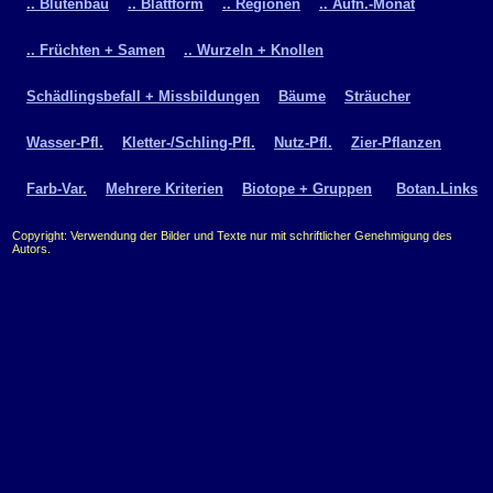
.. Blütenbau
.. Blattform
.. Regionen
.. Aufn.-Monat
.. Früchten + Samen
.. Wurzeln + Knollen
Schädlingsbefall + Missbildungen
Bäume
Sträucher
Wasser-Pfl.
Kletter-/Schling-Pfl.
Nutz-Pfl.
Zier-Pflanzen
Farb-Var.
Mehrere Kriterien
Biotope + Gruppen
Botan.Links
Copyright: Verwendung der Bilder und Texte nur mit schriftlicher Genehmigung des
Autors.