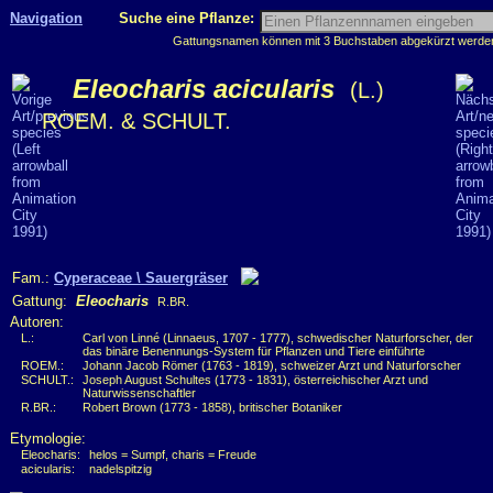
Navigation
Suche eine Pflanze:
Gattungsnamen können mit 3 Buchstaben abgekürzt werden, 
Eleocharis acicularis
(L.)
ROEM. & SCHULT.
Fam.:
Cyperaceae \ Sauergräser
Gattung:
Eleocharis
R.BR.
Autoren:
L.:
Carl von Linné (Linnaeus, 1707 - 1777), schwedischer Naturforscher, der
das binäre Benennungs-System für Pflanzen und Tiere einführte
ROEM.:
Johann Jacob Römer (1763 - 1819), schweizer Arzt und Naturforscher
SCHULT.:
Joseph August Schultes (1773 - 1831), österreichischer Arzt und
Naturwissenschaftler
R.BR.:
Robert Brown (1773 - 1858), britischer Botaniker
Etymologie:
Eleocharis:
helos = Sumpf, charis = Freude
acicularis:
nadelspitzig