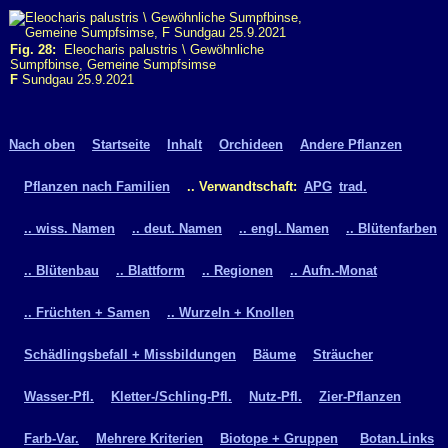
Fig. 28:
Eleocharis palustris \ Gewöhnliche
Sumpfbinse, Gemeine Sumpfsimse
F
Sundgau 25.9.2021
Nach oben
Startseite
Inhalt
Orchideen
Andere Pflanzen
Pflanzen nach Familien
.. Verwandtschaft:
APG
trad.
.. wiss. Namen
.. deut. Namen
.. engl. Namen
.. Blütenfarben
.. Blütenbau
.. Blattform
.. Regionen
.. Aufn.-Monat
.. Früchten + Samen
.. Wurzeln + Knollen
Schädlingsbefall + Missbildungen
Bäume
Sträucher
Wasser-Pfl.
Kletter-/Schling-Pfl.
Nutz-Pfl.
Zier-Pflanzen
Farb-Var.
Mehrere Kriterien
Biotope + Gruppen
Botan.Links