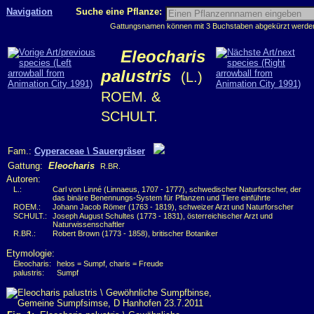
Navigation
Suche eine Pflanze:
Gattungsnamen können mit 3 Buchstaben abgekürzt werden, 
Eleocharis
palustris
(L.)
ROEM. &
SCHULT.
Fam.:
Cyperaceae \ Sauergräser
Gattung:
Eleocharis
R.BR.
Autoren:
L.:
Carl von Linné (Linnaeus, 1707 - 1777), schwedischer Naturforscher, der
das binäre Benennungs-System für Pflanzen und Tiere einführte
ROEM.:
Johann Jacob Römer (1763 - 1819), schweizer Arzt und Naturforscher
SCHULT.:
Joseph August Schultes (1773 - 1831), österreichischer Arzt und
Naturwissenschaftler
R.BR.:
Robert Brown (1773 - 1858), britischer Botaniker
Etymologie:
Eleocharis:
helos = Sumpf, charis = Freude
palustris:
Sumpf