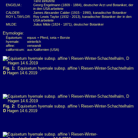
Tiere einführte
ENGELM.:
Georg Engelmann (1809 - 1884), deutscher Arzt und Botaniker, der
in den USA arbeitete
CALDER:
James Alexander Calder (1915 - 1990), kanadischer Botaniker
ROY L.TAYLOR:
Roy Lewis Taylor (1932 - 2013), kanadischer Botaniker der in den
USA arbeitete
MILDE:
Julius Milde (1824 - 1871), deutscher Botaniker
Etymologie:
Equisetum:
equus = Pferd, seta = Borste
hyemale:
winterlich
affine:
verwandt
californicum:
aus Kalifornien (USA)
Fig. 1:
Equisetum hyemale subsp. affine \ Riesen-Winter-Schachtelhalm
D
Hagen 14.6.2019
Fig. 2:
Equisetum hyemale subsp. affine \ Riesen-Winter-Schachtelhalm
D
Hagen 14.6.2019