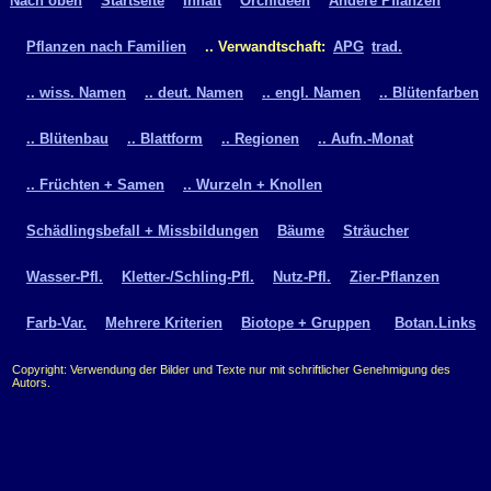
Nach oben
Startseite
Inhalt
Orchideen
Andere Pflanzen
Pflanzen nach Familien
.. Verwandtschaft:
APG
trad.
.. wiss. Namen
.. deut. Namen
.. engl. Namen
.. Blütenfarben
.. Blütenbau
.. Blattform
.. Regionen
.. Aufn.-Monat
.. Früchten + Samen
.. Wurzeln + Knollen
Schädlingsbefall + Missbildungen
Bäume
Sträucher
Wasser-Pfl.
Kletter-/Schling-Pfl.
Nutz-Pfl.
Zier-Pflanzen
Farb-Var.
Mehrere Kriterien
Biotope + Gruppen
Botan.Links
Copyright: Verwendung der Bilder und Texte nur mit schriftlicher Genehmigung des
Autors.