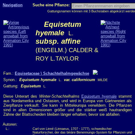
Navigation
Suche eine Pflanze:
Gattungsnamen können mit 3 Buchstaben abgekürzt werden, 
Equisetum
hyemale
L.
subsp. affine
(ENGELM.) CALDER &
ROY L.TAYLOR
Fam.:
Equisetaceae \ Schachtelhalmgewächse
Synon.:
Equisetum hyemale
var. californicum
L.
MILDE
Gattung:
Equisetum
L.
Diese Unterart des
Winter-Schachtelhalms
Equisetum hyemale
stammt
aus Nordamerika und Ostasien, und wird in Europa von Gärtnereien als
Zierpflanze verkauft. Sie kann in Mitteleuropa verwildern. Die Pflanzen
sind in allen Dimensionen größer und die stärker weiß hautrandigen
Zähne der Blattscheiden bleiben länger erhalten, bevor sie abfallen.
Autoren:
L.:
Carl von Linné (Linnaeus, 1707 - 1777), schwedischer
Naturforscher, der das binäre Benennungs-System für Pflanzen und