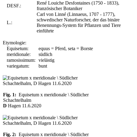
René Louiche Desfontaines (1750 - 1833),
DESF.:
französischer Botaniker
Carl von Linné (Linnaeus, 1707 - 1777),
schwedischer Naturforscher, der das binäre
L.:
Benennungs-System für Pflanzen und Tiere
einführte
Etymologie:
Equisetum:
equus = Pferd, seta = Borste
meridionale:
südlich
ramosissimum:
vielästig
variegatum:
bunt
Fig. 1:
Equisetum x meridionale \ Südlicher
Schachtelhalm
D
Hagen 11.6.2020
Fig. 2:
Equisetum x meridionale \ Südlicher