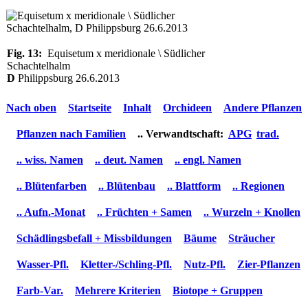
Fig. 13:
Equisetum x meridionale \ Südlicher
Schachtelhalm
D
Philippsburg 26.6.2013
Nach oben
Startseite
Inhalt
Orchideen
Andere Pflanzen
Pflanzen nach Familien
.. Verwandtschaft:
APG
trad.
.. wiss. Namen
.. deut. Namen
.. engl. Namen
.. Blütenfarben
.. Blütenbau
.. Blattform
.. Regionen
.. Aufn.-Monat
.. Früchten + Samen
.. Wurzeln + Knollen
Schädlingsbefall + Missbildungen
Bäume
Sträucher
Wasser-Pfl.
Kletter-/Schling-Pfl.
Nutz-Pfl.
Zier-Pflanzen
Farb-Var.
Mehrere Kriterien
Biotope + Gruppen