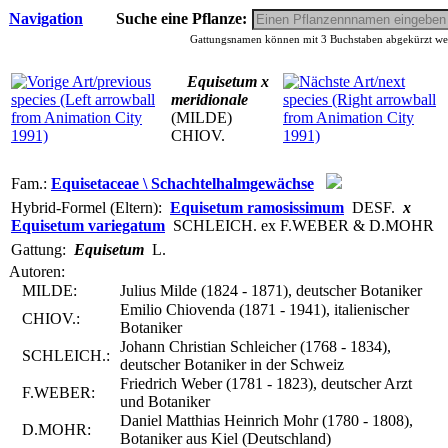
Navigation
Suche eine Pflanze:
Gattungsnamen können mit 3 Buchstaben abgekürzt werd
Equisetum x
meridionale
(MILDE)
CHIOV.
Fam.:
Equisetaceae \ Schachtelhalmgewächse
Hybrid-Formel (Eltern):
Equisetum ramosissimum
DESF.
x
Equisetum variegatum
SCHLEICH. ex F.WEBER & D.MOHR
Gattung:
Equisetum
L.
Autoren:
MILDE:
Julius Milde (1824 - 1871), deutscher Botaniker
Emilio Chiovenda (1871 - 1941), italienischer
CHIOV.:
Botaniker
Johann Christian Schleicher (1768 - 1834),
SCHLEICH.:
deutscher Botaniker in der Schweiz
Friedrich Weber (1781 - 1823), deutscher Arzt
F.WEBER:
und Botaniker
Daniel Matthias Heinrich Mohr (1780 - 1808),
D.MOHR:
Botaniker aus Kiel (Deutschland)