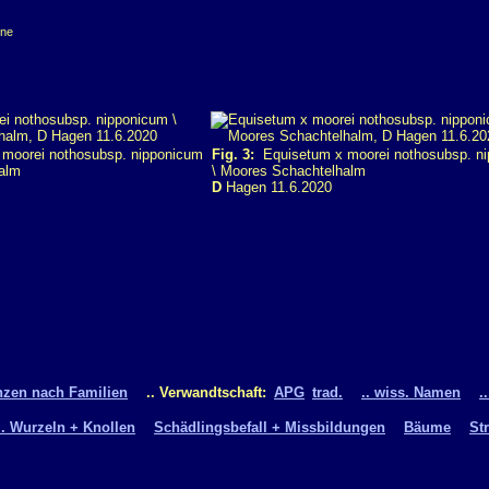
rne
moorei nothosubsp. nipponicum
Fig. 3:
Equisetum x moorei nothosubsp. n
alm
\ Moores Schachtelhalm
D
Hagen 11.6.2020
nzen nach Familien
.. Verwandtschaft:
APG
trad.
.. wiss. Namen
.
.. Wurzeln + Knollen
Schädlingsbefall + Missbildungen
Bäume
St