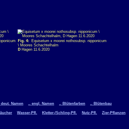
ipponicum
Fig. 4:
Equisetum x moorei nothosubsp. nipponicum
\ Moores Schachtelhalm
D
Hagen 11.6.2020
. deut. Namen
.. engl. Namen
.. Blütenfarben
.. Blütenbau
räucher
Wasser-Pfl.
Kletter-/Schling-Pfl.
Nutz-Pfl.
Zier-Pflanzen