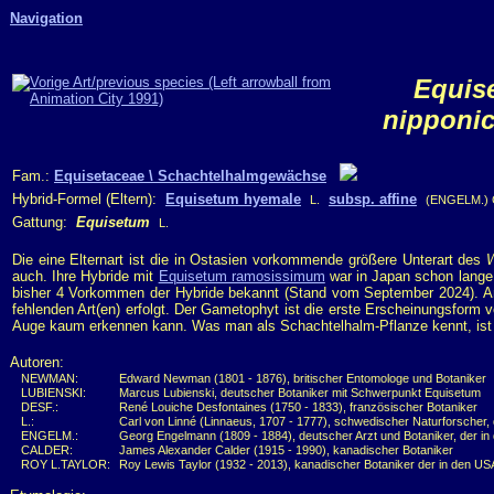
Navigation
Equis
nipponi
Fam.:
Equisetaceae \ Schachtelhalmgewächse
Hybrid-Formel (Eltern):
Equisetum hyemale
subsp. affine
L.
(ENGELM.)
Gattung:
Equisetum
L.
Die eine Elternart ist die in Ostasien vorkommende größere Unterart des
W
auch. Ihre Hybride mit
Equisetum ramosissimum
war in Japan schon lange 
bisher 4 Vorkommen der Hybride bekannt (Stand vom September 2024). An 
fehlenden Art(en) erfolgt. Der Gametophyt ist die erste Erscheinungsfor
Auge kaum erkennen kann. Was man als Schachtelhalm-Pflanze kennt, ist da
Autoren:
NEWMAN:
Edward Newman (1801 - 1876), britischer Entomologe und Botaniker
LUBIENSKI:
Marcus Lubienski, deutscher Botaniker mit Schwerpunkt Equisetum
DESF.:
René Louiche Desfontaines (1750 - 1833), französischer Botaniker
L.:
Carl von Linné (Linnaeus, 1707 - 1777), schwedischer Naturforscher,
ENGELM.:
Georg Engelmann (1809 - 1884), deutscher Arzt und Botaniker, der in
CALDER:
James Alexander Calder (1915 - 1990), kanadischer Botaniker
ROY L.TAYLOR:
Roy Lewis Taylor (1932 - 2013), kanadischer Botaniker der in den USA