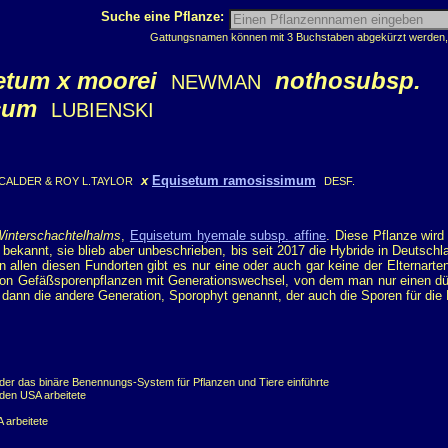
Suche eine Pflanze:
Gattungsnamen können mit 3 Buchstaben abgekürzt werden, z
etum x moorei
nothosubsp.
NEWMAN
cum
LUBIENSKI
x
Equisetum ramosissimum
 CALDER & ROY L.TAYLOR
DESF.
interschachtelhalms
,
Equisetum hyemale subsp. affine
. Diese Pflanze wird
bekannt, sie blieb aber unbeschrieben, bis seit 2017 die Hybride in Deutsch
allen diesen Fundorten gibt es nur eine oder auch gar keine der Elternart
m von Gefäßsporenpflanzen mit Generationswechsel, von dem man nur einen 
nn die andere Generation, Sporophyt genannt, der auch die Sporen für die F
 der das binäre Benennungs-System für Pflanzen und Tiere einführte
 den USA arbeitete
 arbeitete