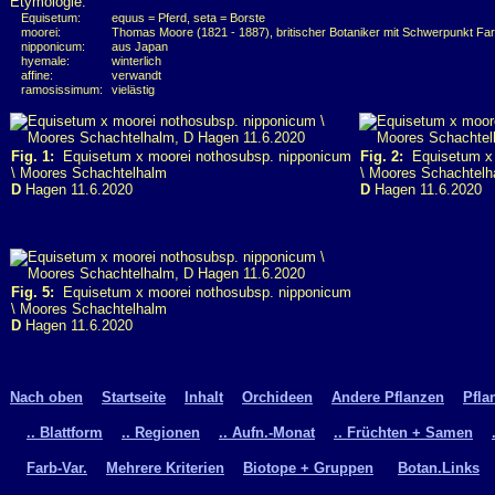
Etymologie:
Equisetum:
equus = Pferd, seta = Borste
moorei:
Thomas Moore (1821 - 1887), britischer Botaniker mit Schwerpunkt Fa
nipponicum:
aus Japan
hyemale:
winterlich
affine:
verwandt
ramosissimum:
vielästig
Fig. 1:
Equisetum x moorei nothosubsp. nipponicum
Fig. 2:
Equisetum x 
\ Moores Schachtelhalm
\ Moores Schachtelh
D
Hagen 11.6.2020
D
Hagen 11.6.2020
Fig. 5:
Equisetum x moorei nothosubsp. nipponicum
\ Moores Schachtelhalm
D
Hagen 11.6.2020
Nach oben
Startseite
Inhalt
Orchideen
Andere Pflanzen
Pfla
.. Blattform
.. Regionen
.. Aufn.-Monat
.. Früchten + Samen
Farb-Var.
Mehrere Kriterien
Biotope + Gruppen
Botan.Links