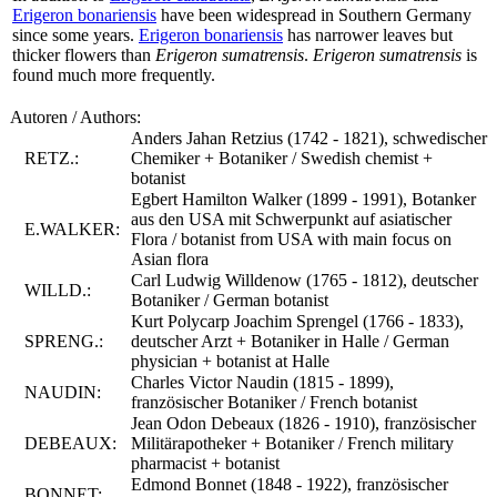
Erigeron bonariensis
have been widespread in Southern Germany
since some years.
Erigeron bonariensis
has narrower leaves but
thicker flowers than
Erigeron sumatrensis
.
Erigeron sumatrensis
is
found much more frequently.
Autoren / Authors:
Anders Jahan Retzius (1742 - 1821), schwedischer
RETZ.:
Chemiker + Botaniker / Swedish chemist +
botanist
Egbert Hamilton Walker (1899 - 1991), Botanker
aus den USA mit Schwerpunkt auf asiatischer
E.WALKER:
Flora / botanist from USA with main focus on
Asian flora
Carl Ludwig Willdenow (1765 - 1812), deutscher
WILLD.:
Botaniker / German botanist
Kurt Polycarp Joachim Sprengel (1766 - 1833),
SPRENG.:
deutscher Arzt + Botaniker in Halle / German
physician + botanist at Halle
Charles Victor Naudin (1815 - 1899),
NAUDIN:
französischer Botaniker / French botanist
Jean Odon Debeaux (1826 - 1910), französischer
DEBEAUX:
Militärapotheker + Botaniker / French military
pharmacist + botanist
Edmond Bonnet (1848 - 1922), französischer
BONNET: