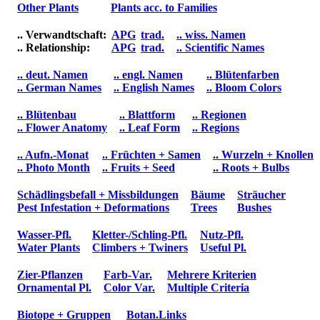
Other Plants
Plants acc. to Families
.. Verwandtschaft:
APG
trad.
.. wiss. Namen
.. Relationship:
APG
trad.
.. Scientific Names
.. deut. Namen
.. engl. Namen
.. Blütenfarben
.. German Names
.. English Names
.. Bloom Colors
.. Blütenbau
.. Blattform
.. Regionen
.. Flower Anatomy
.. Leaf Form
.. Regions
.. Aufn.-Monat
.. Früchten + Samen
.. Wurzeln + Knollen
.. Photo Month
.. Fruits + Seed
.. Roots + Bulbs
Schädlingsbefall + Missbildungen
Bäume
Sträucher
Pest Infestation + Deformations
Trees
Bushes
Wasser-Pfl.
Kletter-/Schling-Pfl.
Nutz-Pfl.
Water Plants
Climbers + Twiners
Useful Pl.
Zier-Pflanzen
Farb-Var.
Mehrere Kriterien
Ornamental Pl.
Color Var.
Multiple Criteria
Biotope + Gruppen
Botan.Links