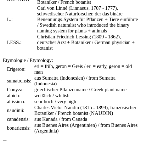
Botaniker / French botanist
Carl von Linné (Linnaeus, 1707 - 1777),
schwedischer Naturforscher, der das binäre
L.:
Benennungs-System für Pflanzen + Tiere einführte
/ Swedish naturalist who introduced the binary
naming system for plants + animals
Christian Friedrich Lessing (1809 - 1862),
LESS.:
deutscher Arzt + Botaniker / German physician +
botanist
Etymologie / Etymology:
eri = früh, geron = Greis / eri = early, geron = old
Erigeron:
man
aus Sumatra (Indonesien) / from Sumatra
sumatrensis:
(Indonesia)
Conyza:
griechischer Pflanzenname / Greek plant name
albida:
weißlich / whitish
altissima:
sehr hoch / very high
Charles Victor Naudin (1815 - 1899), französischer
naudinii:
Botaniker / French botanist (NAUDIN)
canadensis:
aus Kanada / from Canada
aus Buenes Aires (Argentinien) / from Buenes Aires
bonariensis:
(Argentinia)