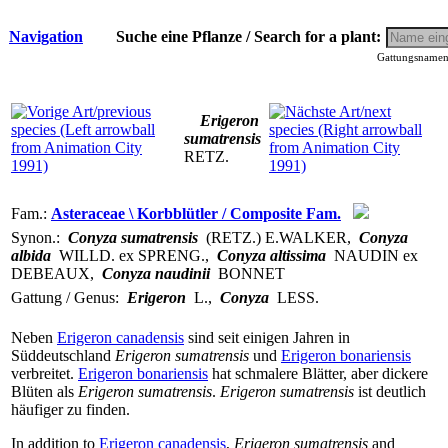
Navigation
Suche eine Pflanze / Search for a plant:
Gattungsnamen 
Erigeron
sumatrensis
RETZ.
Fam.:
Asteraceae \ Korbblütler / Composite Fam.
Synon.:
Conyza sumatrensis
(RETZ.) E.WALKER
,
Conyza
albida
WILLD. ex SPRENG.
,
Conyza altissima
NAUDIN ex
DEBEAUX
,
Conyza naudinii
BONNET
Gattung / Genus:
Erigeron
L.
,
Conyza
LESS.
Neben
Erigeron canadensis
sind seit einigen Jahren in
Süddeutschland
Erigeron sumatrensis
und
Erigeron bonariensis
verbreitet.
Erigeron bonariensis
hat schmalere Blätter, aber dickere
Blüten als
Erigeron sumatrensis
.
Erigeron sumatrensis
ist deutlich
häufiger zu finden.
In addition to
Erigeron canadensis
,
Erigeron sumatrensis
and