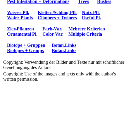
Pest Infestation + Deformations
Trees
Bushes
Wasser-Pfl.
Kletter-/Schling-Pfl.
Nutz-Pfl.
Water Plants
Climbers + Twiners
Useful Pl.
Zier-Pflanzen
Farb-Var.
Mehrere Kriterien
Ornamental Pl.
Color Var.
Multiple Criteria
Biotope + Gruppen
Botan.Links
Biotopes + Groups
Botan.Links
Copyright: Verwendung der Bilder und Texte nur mit schriftlicher
Genehmigung des Autors.
Copyright: Use of the images and texts only with the author's
written permission.