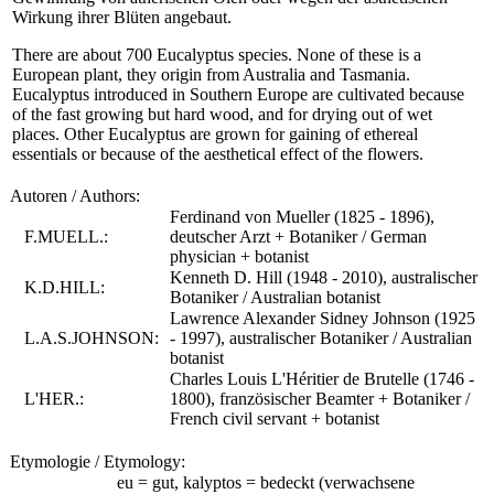
Wirkung ihrer Blüten angebaut.
There are about 700 Eucalyptus species. None of these is a
European plant, they origin from Australia and Tasmania.
Eucalyptus introduced in Southern Europe are cultivated because
of the fast growing but hard wood, and for drying out of wet
places. Other Eucalyptus are grown for gaining of ethereal
essentials or because of the aesthetical effect of the flowers.
Autoren / Authors:
Ferdinand von Mueller (1825 - 1896),
F.MUELL.:
deutscher Arzt + Botaniker / German
physician + botanist
Kenneth D. Hill (1948 - 2010), australischer
K.D.HILL:
Botaniker / Australian botanist
Lawrence Alexander Sidney Johnson (1925
L.A.S.JOHNSON:
- 1997), australischer Botaniker / Australian
botanist
Charles Louis L'Héritier de Brutelle (1746 -
L'HER.:
1800), französischer Beamter + Botaniker /
French civil servant + botanist
Etymologie / Etymology:
eu = gut, kalyptos = bedeckt (verwachsene