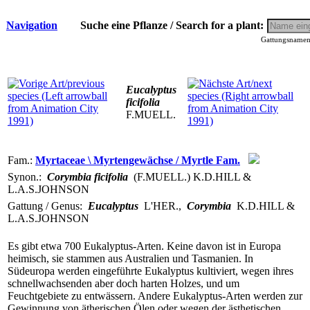
Navigation
Suche eine Pflanze / Search for a plant:
Gattungsnamen 
Eucalyptus
ficifolia
F.MUELL.
Fam.:
Myrtaceae \ Myrtengewächse / Myrtle Fam.
Synon.:
Corymbia ficifolia
(F.MUELL.) K.D.HILL &
L.A.S.JOHNSON
Gattung / Genus:
Eucalyptus
L'HER.
,
Corymbia
K.D.HILL &
L.A.S.JOHNSON
Es gibt etwa 700 Eukalyptus-Arten. Keine davon ist in Europa
heimisch, sie stammen aus Australien und Tasmanien. In
Südeuropa werden eingeführte Eukalyptus kultiviert, wegen ihres
schnellwachsenden aber doch harten Holzes, und um
Feuchtgebiete zu entwässern. Andere Eukalyptus-Arten werden zur
Gewinnung von ätherischen Ölen oder wegen der ästhetischen