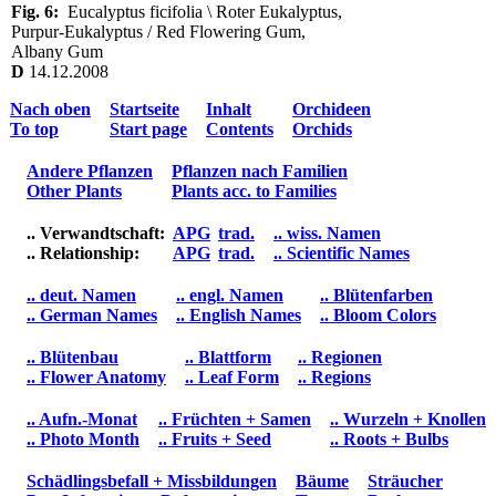
Fig. 6:
Eucalyptus ficifolia \ Roter Eukalyptus,
Purpur-Eukalyptus / Red Flowering Gum,
Albany Gum
D
14.12.2008
Nach oben
Startseite
Inhalt
Orchideen
To top
Start page
Contents
Orchids
Andere Pflanzen
Pflanzen nach Familien
Other Plants
Plants acc. to Families
.. Verwandtschaft:
APG
trad.
.. wiss. Namen
.. Relationship:
APG
trad.
.. Scientific Names
.. deut. Namen
.. engl. Namen
.. Blütenfarben
.. German Names
.. English Names
.. Bloom Colors
.. Blütenbau
.. Blattform
.. Regionen
.. Flower Anatomy
.. Leaf Form
.. Regions
.. Aufn.-Monat
.. Früchten + Samen
.. Wurzeln + Knollen
.. Photo Month
.. Fruits + Seed
.. Roots + Bulbs
Schädlingsbefall + Missbildungen
Bäume
Sträucher