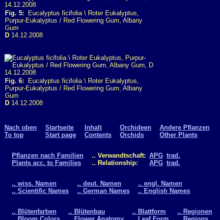
Fig. 5:
Eucalyptus ficifolia \ Roter Eukalyptus,
Purpur-Eukalyptus / Red Flowering Gum, Albany
Gum
D
14.12.2008
Fig. 6:
Eucalyptus ficifolia \ Roter Eukalyptus,
Purpur-Eukalyptus / Red Flowering Gum, Albany
Gum
D
14.12.2008
Nach oben
Startseite
Inhalt
Orchideen
Andere Pflanzen
To top
Start page
Contents
Orchids
Other Plants
Pflanzen nach Familien
.. Verwandtschaft:
APG
trad.
Plants acc. to Families
.. Relationship:
APG
trad.
.. wiss. Namen
.. deut. Namen
.. engl. Namen
.. Scientific Names
.. German Names
.. English Names
.. Blütenfarben
.. Blütenbau
.. Blattform
.. Regionen
.. Bloom Colors
.. Flower Anatomy
.. Leaf Form
.. Regions