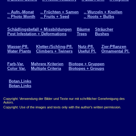
.. Aufn.-Monat
.. Früchten + Samen
.. Wurzeln + Knollen
.. Photo Month
.. Fruits + Seed
.. Roots + Bulbs
Schädlingsbefall + Missbildungen
Bäume
Sträucher
Pest Infestation + Deformations
Trees
Bushes
Wasser-Pfl.
Kletter-/Schling-Pfl.
Nutz-Pfl.
Zier-Pflanzen
Water Plants
Climbers + Twiners
Useful Pl.
Ornamental Pl.
Farb-Var.
Mehrere Kriterien
Biotope + Gruppen
Color Var.
Multiple Criteria
Biotopes + Groups
Botan.Links
Botan.Links
Copyright: Verwendung der Bilder und Texte nur mit schriftlicher Genehmigung des
Autors.
Copyright: Use of the images and texts only with the author's written permission.