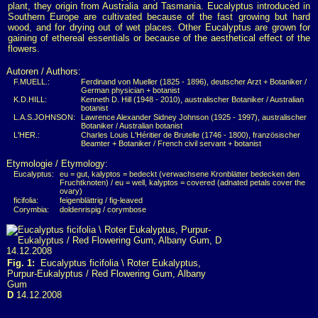
plant, they origin from Australia and Tasmania. Eucalyptus introduced in
Southern Europe are cultivated because of the fast growing but hard
wood, and for drying out of wet places. Other Eucalyptus are grown for
gaining of ethereal essentials or because of the aesthetical effect of the
flowers.
Autoren / Authors:
F.MUELL.:
Ferdinand von Mueller (1825 - 1896), deutscher Arzt + Botaniker /
German physician + botanist
K.D.HILL:
Kenneth D. Hill (1948 - 2010), australischer Botaniker / Australian
botanist
L.A.S.JOHNSON:
Lawrence Alexander Sidney Johnson (1925 - 1997), australischer
Botaniker / Australian botanist
L'HER.:
Charles Louis L'Héritier de Brutelle (1746 - 1800), französischer
Beamter + Botaniker / French civil servant + botanist
Etymologie / Etymology:
Eucalyptus:
eu = gut, kalyptos = bedeckt (verwachsene Kronblätter bedecken den
Fruchtknoten) / eu = well, kalyptos = covered (adnated petals cover the
ovary)
ficifolia:
feigenblättrig / fig-leaved
Corymbia:
doldenrispig / corymbose
Fig. 1:
Eucalyptus ficifolia \ Roter Eukalyptus,
Purpur-Eukalyptus / Red Flowering Gum, Albany
Gum
D
14.12.2008