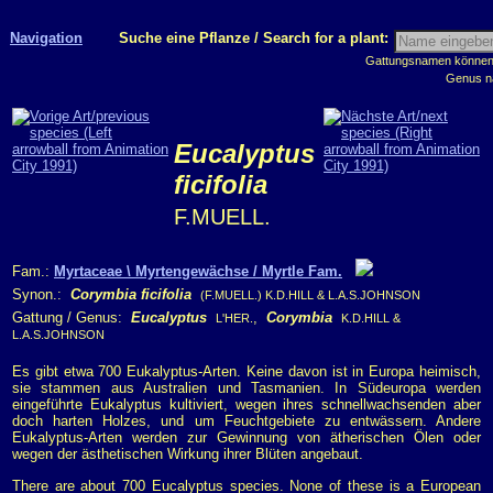
Navigation
Suche eine Pflanze / Search for a plant:
Gattungsnamen können m
Genus n
Eucalyptus
ficifolia
F.MUELL.
Fam.:
Myrtaceae \ Myrtengewächse / Myrtle Fam.
Synon.:
Corymbia ficifolia
(F.MUELL.) K.D.HILL & L.A.S.JOHNSON
Gattung / Genus:
Eucalyptus
,
Corymbia
L'HER.
K.D.HILL &
L.A.S.JOHNSON
Es gibt etwa 700 Eukalyptus-Arten. Keine davon ist in Europa heimisch,
sie stammen aus Australien und Tasmanien. In Südeuropa werden
eingeführte Eukalyptus kultiviert, wegen ihres schnellwachsenden aber
doch harten Holzes, und um Feuchtgebiete zu entwässern. Andere
Eukalyptus-Arten werden zur Gewinnung von ätherischen Ölen oder
wegen der ästhetischen Wirkung ihrer Blüten angebaut.
There are about 700 Eucalyptus species. None of these is a European