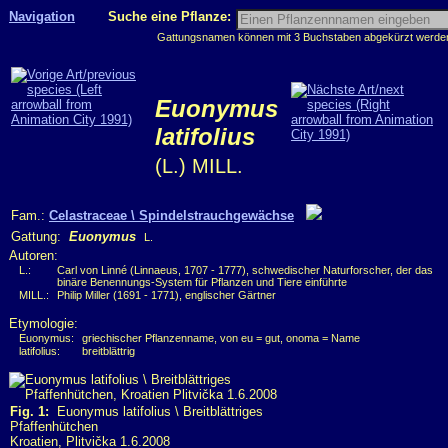
Navigation
Suche eine Pflanze:
Gattungsnamen können mit 3 Buchstaben abgekürzt werden, 
Euonymus
latifolius
(L.) MILL.
Fam.:
Celastraceae \ Spindelstrauchgewächse
Gattung:
Euonymus
L.
Autoren:
L.:
Carl von Linné (Linnaeus, 1707 - 1777), schwedischer Naturforscher, der das
binäre Benennungs-System für Pflanzen und Tiere einführte
MILL.:
Philip Miller (1691 - 1771), englischer Gärtner
Etymologie:
Euonymus:
griechischer Pflanzenname, von eu = gut, onoma = Name
latifolius:
breitblättrig
Fig. 1:
Euonymus latifolius \ Breitblättriges
Pfaffenhütchen
Kroatien, Plitvička 1.6.2008