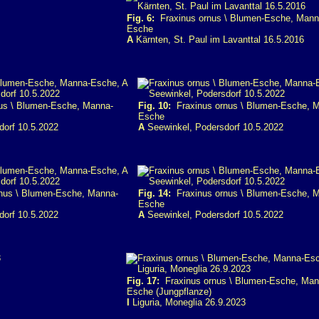
Fig. 6:
Fraxinus ornus \ Blumen-Esche, Mann
Esche
A
Kärnten, St. Paul im Lavanttal 16.5.2016
us \ Blumen-Esche, Manna-
Fig. 10:
Fraxinus ornus \ Blumen-Esche, 
Esche
dorf 10.5.2022
A
Seewinkel, Podersdorf 10.5.2022
nus \ Blumen-Esche, Manna-
Fig. 14:
Fraxinus ornus \ Blumen-Esche, 
Esche
dorf 10.5.2022
A
Seewinkel, Podersdorf 10.5.2022
Fig. 17:
Fraxinus ornus \ Blumen-Esche, Man
Esche (Jungpflanze)
I
Liguria, Moneglia 26.9.2023