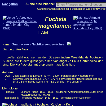
Navigation
Suche eine Pflanze:
Gattungsnamen können mit 3 Buchstaben abgekürzt werden, 
Fuchsia
magellanica
LAM.
Fam.:
Onagraceae \ Nachtkerzengewächse
Gattung:
Fuchsia
L.
In großer Zahl wachsen an den Straßenrändern West-Irlands
Fuchsien
-
Büsche, die in dem günstigen Klima vor langer Zeit aus Gärten verwildert
sind. Die
Fuchsie
stammt ursprünglich aus Brasilien.
Autoren:
LAM.:
Jean-Baptiste de Lamarck (1744 - 1829), französischer Naturforscher
L.:
Carl von Linné (Linnaeus, 1707 - 1777), schwedischer Naturforscher, der das
binäre Benennungs-System für Pflanzen und Tiere einführte
Etymologie:
Fuchsia:
Leonard Fuchs (1501 - 1566), deutscher Arzt und Botaniker, Autor eines
Kräuterbuches (L.FUCHS)
magellanica:
Ferdinand Magellan (1480 - 1521), portugiesischer Seefahrer