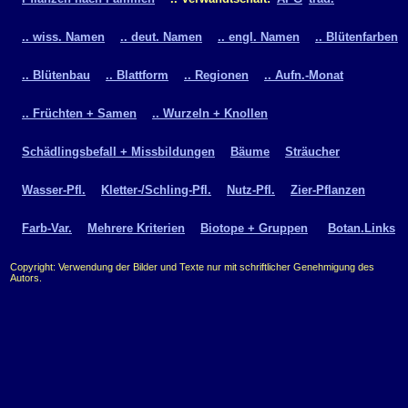
.. wiss. Namen
.. deut. Namen
.. engl. Namen
.. Blütenfarben
.. Blütenbau
.. Blattform
.. Regionen
.. Aufn.-Monat
.. Früchten + Samen
.. Wurzeln + Knollen
Schädlingsbefall + Missbildungen
Bäume
Sträucher
Wasser-Pfl.
Kletter-/Schling-Pfl.
Nutz-Pfl.
Zier-Pflanzen
Farb-Var.
Mehrere Kriterien
Biotope + Gruppen
Botan.Links
Copyright: Verwendung der Bilder und Texte nur mit schriftlicher Genehmigung des
Autors.