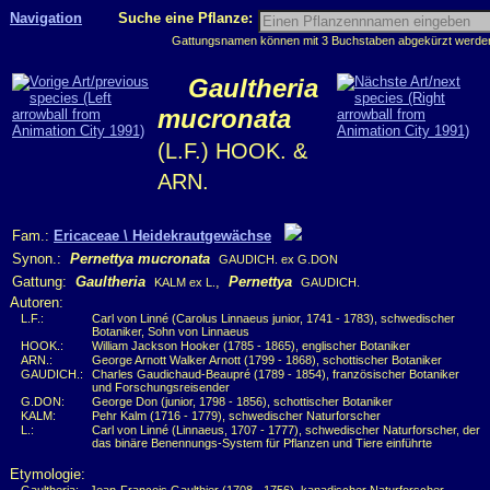
Navigation
Suche eine Pflanze:
Gattungsnamen können mit 3 Buchstaben abgekürzt werden, 
Gaultheria
mucronata
(L.F.) HOOK. &
ARN.
Fam.:
Ericaceae \ Heidekrautgewächse
Synon.:
Pernettya mucronata
GAUDICH. ex G.DON
Gattung:
Gaultheria
,
Pernettya
KALM ex L.
GAUDICH.
Autoren:
L.F.:
Carl von Linné (Carolus Linnaeus junior, 1741 - 1783), schwedischer
Botaniker, Sohn von Linnaeus
HOOK.:
William Jackson Hooker (1785 - 1865), englischer Botaniker
ARN.:
George Arnott Walker Arnott (1799 - 1868), schottischer Botaniker
GAUDICH.:
Charles Gaudichaud-Beaupré (1789 - 1854), französischer Botaniker
und Forschungsreisender
G.DON:
George Don (junior, 1798 - 1856), schottischer Botaniker
KALM:
Pehr Kalm (1716 - 1779), schwedischer Naturforscher
L.:
Carl von Linné (Linnaeus, 1707 - 1777), schwedischer Naturforscher, der
das binäre Benennungs-System für Pflanzen und Tiere einführte
Etymologie: