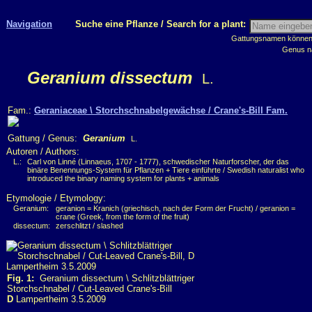
Navigation
Suche eine Pflanze / Search for a plant:
Gattungsnamen können m
Genus n
Geranium dissectum
L.
Fam.:
Geraniaceae \ Storchschnabelgewächse / Crane's-Bill Fam.
Gattung / Genus:
Geranium
L.
Autoren / Authors:
L.:
Carl von Linné (Linnaeus, 1707 - 1777), schwedischer Naturforscher, der das
binäre Benennungs-System für Pflanzen + Tiere einführte / Swedish naturalist who
introduced the binary naming system for plants + animals
Etymologie / Etymology:
Geranium:
geranion = Kranich (griechisch, nach der Form der Frucht) / geranion =
crane (Greek, from the form of the fruit)
dissectum:
zerschlitzt / slashed
Fig. 1:
Geranium dissectum \ Schlitzblättriger
Storchschnabel / Cut-Leaved Crane's-Bill
D
Lampertheim 3.5.2009