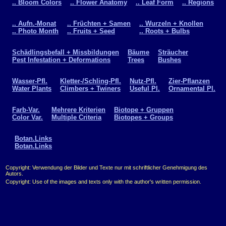
.. Bloom Colors
.. Flower Anatomy
.. Leaf Form
.. Regions
.. Aufn.-Monat
.. Früchten + Samen
.. Wurzeln + Knollen
.. Photo Month
.. Fruits + Seed
.. Roots + Bulbs
Schädlingsbefall + Missbildungen
Bäume
Sträucher
Pest Infestation + Deformations
Trees
Bushes
Wasser-Pfl.
Kletter-/Schling-Pfl.
Nutz-Pfl.
Zier-Pflanzen
Water Plants
Climbers + Twiners
Useful Pl.
Ornamental Pl.
Farb-Var.
Mehrere Kriterien
Biotope + Gruppen
Color Var.
Multiple Criteria
Biotopes + Groups
Botan.Links
Botan.Links
Copyright: Verwendung der Bilder und Texte nur mit schriftlicher Genehmigung des
Autors.
Copyright: Use of the images and texts only with the author's written permission.