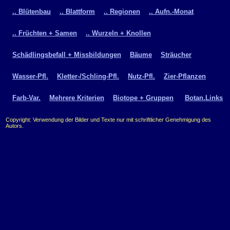
.. Blütenbau
.. Blattform
.. Regionen
.. Aufn.-Monat
.. Früchten + Samen
.. Wurzeln + Knollen
Schädlingsbefall + Missbildungen
Bäume
Sträucher
Wasser-Pfl.
Kletter-/Schling-Pfl.
Nutz-Pfl.
Zier-Pflanzen
Farb-Var.
Mehrere Kriterien
Biotope + Gruppen
Botan.Links
Copyright: Verwendung der Bilder und Texte nur mit schriftlicher Genehmigung des
Autors.