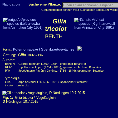
Navigation
Suche eine Pflanze:
Gattungsnamen können mit 3 Buchstaben abgekürzt werden, 
Gilia
tricolor
BENTH.
Fam.:
Polemoniaceae \ Sperrkrautgewächse
Gattung:
Gilia
RUIZ & PAV.
Autoren:
BENTH.:
George Bentham (1800 - 1884), englischer Botaniker
RUIZ:
Hipólito Ruiz López (1754 - 1815), spanischer Arzt und Botaniker
PAV.:
José Antonio Pavón y Jiménez (1754 - 1844), spanischer Botaniker
Etymologie:
Gilia:
Felipe Salvador Gil (1756 - 1821), spanischer Botaniker
tricolor:
dreifarbig
Fig. 1:
Gilia tricolor \ Vogeläuglein
D
Nördlingen 10.7.2015