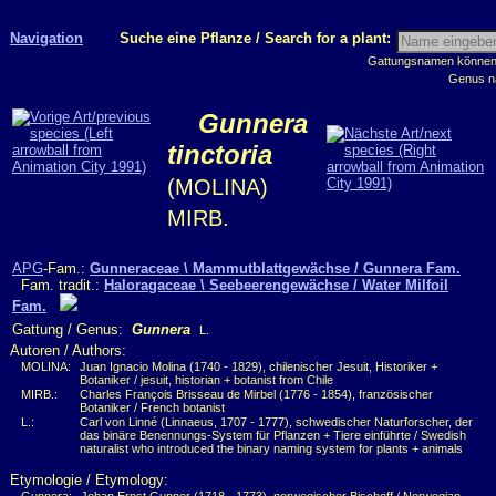
Navigation
Suche eine Pflanze / Search for a plant:
Gattungsnamen können m
Genus n
Gunnera
tinctoria
(MOLINA)
MIRB.
APG
-Fam.:
Gunneraceae \ Mammutblattgewächse / Gunnera Fam.
Fam. tradit.:
Haloragaceae \ Seebeerengewächse / Water Milfoil
Fam.
Gattung / Genus:
Gunnera
L.
Autoren / Authors:
MOLINA:
Juan Ignacio Molina (1740 - 1829), chilenischer Jesuit, Historiker +
Botaniker / jesuit, historian + botanist from Chile
MIRB.:
Charles François Brisseau de Mirbel (1776 - 1854), französischer
Botaniker / French botanist
L.:
Carl von Linné (Linnaeus, 1707 - 1777), schwedischer Naturforscher, der
das binäre Benennungs-System für Pflanzen + Tiere einführte / Swedish
naturalist who introduced the binary naming system for plants + animals
Etymologie / Etymology: