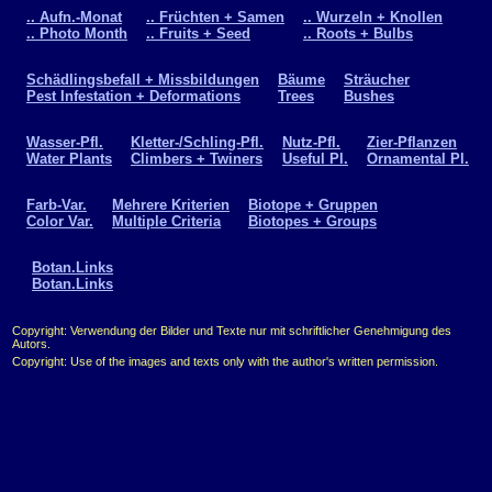
.. Aufn.-Monat
.. Früchten + Samen
.. Wurzeln + Knollen
.. Photo Month
.. Fruits + Seed
.. Roots + Bulbs
Schädlingsbefall + Missbildungen
Bäume
Sträucher
Pest Infestation + Deformations
Trees
Bushes
Wasser-Pfl.
Kletter-/Schling-Pfl.
Nutz-Pfl.
Zier-Pflanzen
Water Plants
Climbers + Twiners
Useful Pl.
Ornamental Pl.
Farb-Var.
Mehrere Kriterien
Biotope + Gruppen
Color Var.
Multiple Criteria
Biotopes + Groups
Botan.Links
Botan.Links
Copyright: Verwendung der Bilder und Texte nur mit schriftlicher Genehmigung des
Autors.
Copyright: Use of the images and texts only with the author's written permission.