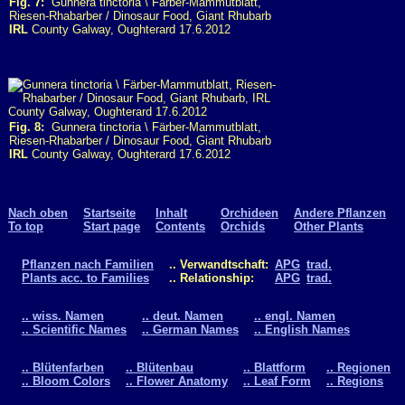
Fig. 7:
Gunnera tinctoria \ Färber-Mammutblatt,
Riesen-Rhabarber / Dinosaur Food, Giant Rhubarb
IRL
County Galway, Oughterard 17.6.2012
Fig. 8:
Gunnera tinctoria \ Färber-Mammutblatt,
Riesen-Rhabarber / Dinosaur Food, Giant Rhubarb
IRL
County Galway, Oughterard 17.6.2012
Nach oben
Startseite
Inhalt
Orchideen
Andere Pflanzen
To top
Start page
Contents
Orchids
Other Plants
Pflanzen nach Familien
.. Verwandtschaft:
APG
trad.
Plants acc. to Families
.. Relationship:
APG
trad.
.. wiss. Namen
.. deut. Namen
.. engl. Namen
.. Scientific Names
.. German Names
.. English Names
.. Blütenfarben
.. Blütenbau
.. Blattform
.. Regionen
.. Bloom Colors
.. Flower Anatomy
.. Leaf Form
.. Regions