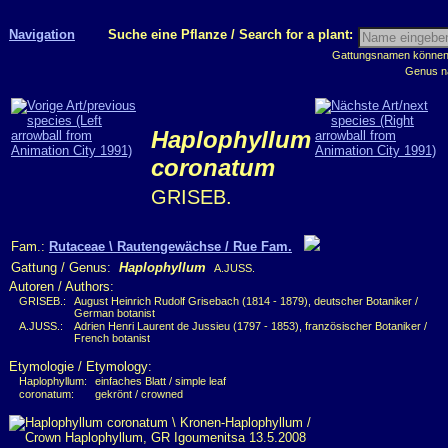
Navigation
Suche eine Pflanze / Search for a plant:
Gattungsnamen können m
Genus n
Haplophyllum
coronatum
GRISEB.
Fam.:
Rutaceae \ Rautengewächse / Rue Fam.
Gattung / Genus:
Haplophyllum
A.JUSS.
Autoren / Authors:
GRISEB.:
August Heinrich Rudolf Grisebach (1814 - 1879), deutscher Botaniker /
German botanist
A.JUSS.:
Adrien Henri Laurent de Jussieu (1797 - 1853), französischer Botaniker /
French botanist
Etymologie / Etymology:
Haplophyllum:
einfaches Blatt / simple leaf
coronatum:
gekrönt / crowned