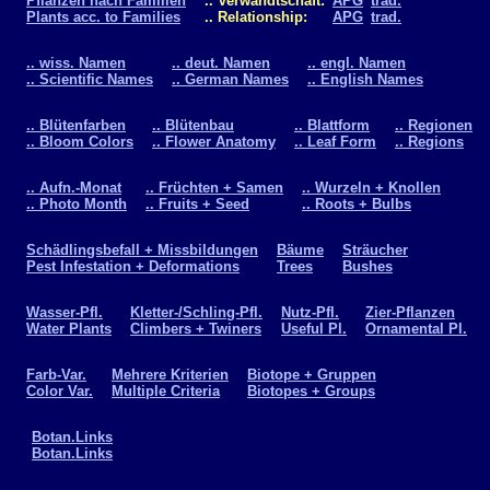
Pflanzen nach Familien
.. Verwandtschaft:
APG
trad.
Plants acc. to Families
.. Relationship:
APG
trad.
.. wiss. Namen
.. deut. Namen
.. engl. Namen
.. Scientific Names
.. German Names
.. English Names
.. Blütenfarben
.. Blütenbau
.. Blattform
.. Regionen
.. Bloom Colors
.. Flower Anatomy
.. Leaf Form
.. Regions
.. Aufn.-Monat
.. Früchten + Samen
.. Wurzeln + Knollen
.. Photo Month
.. Fruits + Seed
.. Roots + Bulbs
Schädlingsbefall + Missbildungen
Bäume
Sträucher
Pest Infestation + Deformations
Trees
Bushes
Wasser-Pfl.
Kletter-/Schling-Pfl.
Nutz-Pfl.
Zier-Pflanzen
Water Plants
Climbers + Twiners
Useful Pl.
Ornamental Pl.
Farb-Var.
Mehrere Kriterien
Biotope + Gruppen
Color Var.
Multiple Criteria
Biotopes + Groups
Botan.Links
Botan.Links