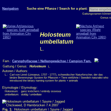
Navigation
Suche eine Pflanze / Search for a plant:
Gattungsnamen können m
Genus n
Holosteum
umbellatum
L.
Fam.:
Caryophyllaceae \ Nelkengewächse / Campion Fam.
Gattung / Genus:
Holosteum
L.
Autoren / Authors:
L.:
Carl von Linné (Linnaeus, 1707 - 1777), schwedischer Naturforscher, der das
binäre Benennungs-System für Pflanzen + Tiere einführte / Swedish naturalist who
introduced the binary naming system for plants + animals
Etymologie / Etymology:
Holosteum:
ganz knöchern / entirely osseous
umbellatum:
doldig / umbellate
Fig. 1:
Holosteum umbellatum \ Spurre / Jagged