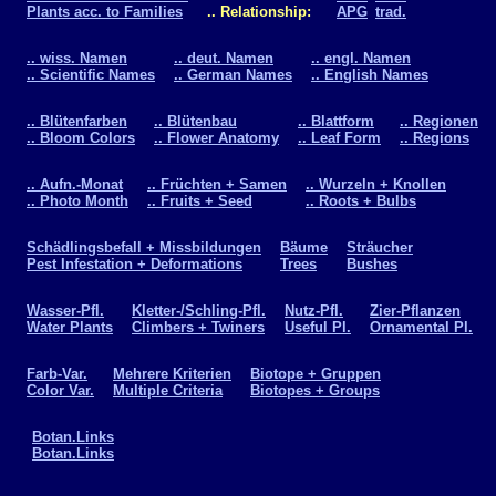
Plants acc. to Families
.. Relationship:
APG
trad.
.. wiss. Namen
.. deut. Namen
.. engl. Namen
.. Scientific Names
.. German Names
.. English Names
.. Blütenfarben
.. Blütenbau
.. Blattform
.. Regionen
.. Bloom Colors
.. Flower Anatomy
.. Leaf Form
.. Regions
.. Aufn.-Monat
.. Früchten + Samen
.. Wurzeln + Knollen
.. Photo Month
.. Fruits + Seed
.. Roots + Bulbs
Schädlingsbefall + Missbildungen
Bäume
Sträucher
Pest Infestation + Deformations
Trees
Bushes
Wasser-Pfl.
Kletter-/Schling-Pfl.
Nutz-Pfl.
Zier-Pflanzen
Water Plants
Climbers + Twiners
Useful Pl.
Ornamental Pl.
Farb-Var.
Mehrere Kriterien
Biotope + Gruppen
Color Var.
Multiple Criteria
Biotopes + Groups
Botan.Links
Botan.Links