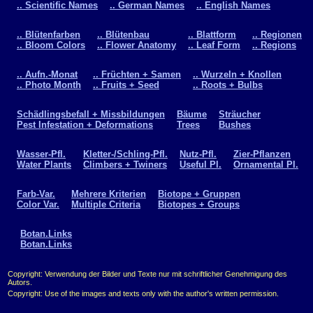
.. Scientific Names
.. German Names
.. English Names
.. Blütenfarben
.. Blütenbau
.. Blattform
.. Regionen
.. Bloom Colors
.. Flower Anatomy
.. Leaf Form
.. Regions
.. Aufn.-Monat
.. Früchten + Samen
.. Wurzeln + Knollen
.. Photo Month
.. Fruits + Seed
.. Roots + Bulbs
Schädlingsbefall + Missbildungen
Bäume
Sträucher
Pest Infestation + Deformations
Trees
Bushes
Wasser-Pfl.
Kletter-/Schling-Pfl.
Nutz-Pfl.
Zier-Pflanzen
Water Plants
Climbers + Twiners
Useful Pl.
Ornamental Pl.
Farb-Var.
Mehrere Kriterien
Biotope + Gruppen
Color Var.
Multiple Criteria
Biotopes + Groups
Botan.Links
Botan.Links
Copyright: Verwendung der Bilder und Texte nur mit schriftlicher Genehmigung des
Autors.
Copyright: Use of the images and texts only with the author's written permission.