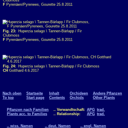
Clubmoss
F
Pyrenäen/Pyrenees, Gourette 25.8.2011
Fig. 23:
Huperzia selago \ Tannen-Bärlapp / Fir
Clubmoss
F
Pyrenäen/Pyrenees, Gourette 25.8.2011
Fig. 24:
Huperzia selago \ Tannen-Bärlapp / Fir Clubmoss
CH
Gotthard 4.6.2017
Nach oben
Startseite
Inhalt
Orchideen
Andere Pflanzen
To top
Start page
Contents
Orchids
Other Plants
Pflanzen nach Familien
.. Verwandtschaft:
APG
trad.
Plants acc. to Families
.. Relationship:
APG
trad.
.. wiss. Namen
.. deut. Namen
.. engl. Namen