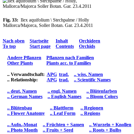
Fig. 33:
Ilex aquifolium \ Stechpalme / Holly
Mallorca/Majorca, Soller Botan. Gar. 23.4.2011
Nach oben
Startseite
Inhalt
Orchideen
To top
Start page
Contents
Orchids
Andere Pflanzen
Pflanzen nach Familien
Other Plants
Plants acc. to Families
.. Verwandtschaft:
APG
trad.
.. wiss. Namen
.. Relationship:
APG
trad.
.. Scientific Names
.. deut. Namen
.. engl. Namen
.. Blütenfarben
.. German Names
.. English Names
.. Bloom Colors
.. Blütenbau
.. Blattform
.. Regionen
.. Flower Anatomy
.. Leaf Form
.. Regions
.. Aufn.-Monat
.. Früchten + Samen
.. Wurzeln + Knollen
.. Photo Month
.. Fruits + Seed
.. Roots + Bulbs