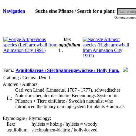
Navigation
Suche eine Pflanze / Search for a plant:
Gattungsnamen 
Ilex
aquifolium
L.
Fam.:
Aquifoliaceae \ Stechpalmengewächse / Holly Fam.
Gattung / Genus:
Ilex
L.
Autoren / Authors:
Carl von Linné (Linnaeus, 1707 - 1777), schwedischer
Naturforscher, der das binäre Benennungs-System für
L.:
Pflanzen + Tiere einführte / Swedish naturalist who
introduced the binary naming system for plants + animals
Etymologie / Etymology:
Ilex:
hyléeis = holzig / hyléeis = woody
aquifolium:
stechpalmen-blättrig / holly-leaved