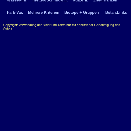
Wasser-Pfl.
Kletter-/Schling-Pfl.
Nutz-Pfl.
Zier-Pflanzen
Farb-Var.
Mehrere Kriterien
Biotope + Gruppen
Botan.Links
Copyright: Verwendung der Bilder und Texte nur mit schriftlicher Genehmigung des
Autors.