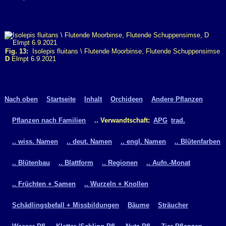
Fig. 13:
Isolepis fluitans \ Flutende Moorbinse, Flutende Schuppensimse
D
Elmpt 6.9.2021
Nach oben
Startseite
Inhalt
Orchideen
Andere Pflanzen
Pflanzen nach Familien
.. Verwandtschaft:
APG
trad.
.. wiss. Namen
.. deut. Namen
.. engl. Namen
.. Blütenfarben
.. Blütenbau
.. Blattform
.. Regionen
.. Aufn.-Monat
.. Früchten + Samen
.. Wurzeln + Knollen
Schädlingsbefall + Missbildungen
Bäume
Sträucher