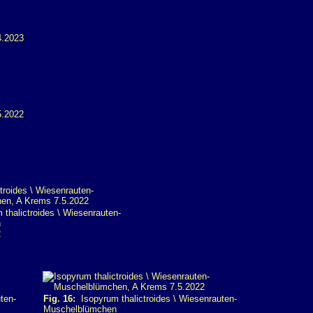
thalictroides \ Wiesenrauten-
n
2
ten-
Fig. 16:
Isopyrum thalictroides \ Wiesenrauten-
Muschelblümchen