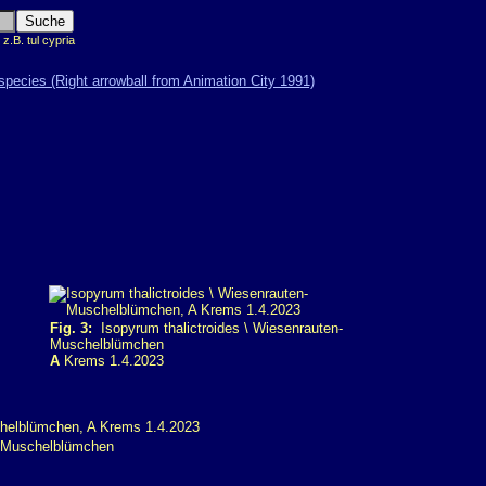
.B. tul cypria
Fig. 3:
Isopyrum thalictroides \ Wiesenrauten-
Muschelblümchen
A
Krems 1.4.2023
n-Muschelblümchen