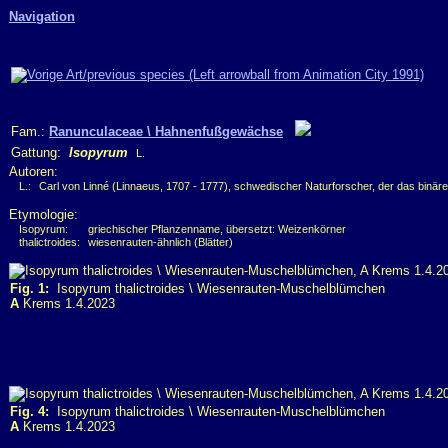
Navigation
Fam.:
Ranunculaceae \ Hahnenfußgewächse
Gattung:
Isopyrum
L.
Autoren:
L.:
Carl von Linné (Linnaeus, 1707 - 1777), schwedischer Naturforscher, der das binär
Etymologie:
Isopyrum:
griechischer Pflanzenname, übersetzt: Weizenkörner
thalictroides:
wiesenrauten-ähnlich (Blätter)
Fig. 1:
Isopyrum thalictroides \ Wiesenrauten-Muschelblümchen
A
Krems 1.4.2023
Fig. 4:
Isopyrum thalictroides \ Wiesenrauten-Muschelblümchen
A
Krems 1.4.2023