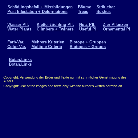
Schädlingsbefall + Missbildungen
Bäume
Sträucher
Pest Infestation + Deformations
Trees
Bushes
Wasser-Pfl.
Kletter-/Schling-Pfl.
Nutz-Pfl.
Zier-Pflanzen
Water Plants
Climbers + Twiners
Useful Pl.
Ornamental Pl.
Farb-Var.
Mehrere Kriterien
Biotope + Gruppen
Color Var.
Multiple Criteria
Biotopes + Groups
Botan.Links
Botan.Links
Copyright: Verwendung der Bilder und Texte nur mit schriftlicher Genehmigung des
Autors.
Copyright: Use of the images and texts only with the author's written permission.