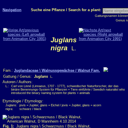
Navigation
Suche eine Pflanze / Search for a plant:
Gattungsnamen können m
Genus n
Juglans
nigra
L.
Fam.:
Juglandaceae \ Walnussgewächse / Walnut Fam.
Gattung / Genus:
Juglans
L.
Autoren / Authors:
L.:
Carl von Linné (Linnaeus, 1707 - 1777), schwedischer Naturforscher, der das
binäre Benennungs-System für Pflanzen + Tiere einführte / Swedish naturalist who
introduced the binary naming system for plants + animals
Etymologie / Etymology:
Juglans:
jovis = Jupiter, glans = Eichel / jovis = Jupiter, glans = acorn
nigra:
schwarz / black
Fig. 1:
Juglans nigra \ Schwarznuss / Black Walnut,