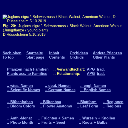
Fig. 20:
Juglans nigra \ Schwarznuss / Black Walnut, American Walnut
(Jungpflanze / young plant)
D
Rüsselsheim 5.10.2019
Nach oben
Startseite
Inhalt
Orchideen
Andere Pflanzen
To top
Start page
Contents
Orchids
Other Plants
Pflanzen nach Familien
.. Verwandtschaft:
APG
trad.
Plants acc. to Families
.. Relationship:
APG
trad.
.. wiss. Namen
.. deut. Namen
.. engl. Namen
.. Scientific Names
.. German Names
.. English Names
.. Blütenfarben
.. Blütenbau
.. Blattform
.. Regionen
.. Bloom Colors
.. Flower Anatomy
.. Leaf Form
.. Regions
.. Aufn.-Monat
.. Früchten + Samen
.. Wurzeln + Knollen
.. Photo Month
.. Fruits + Seed
.. Roots + Bulbs