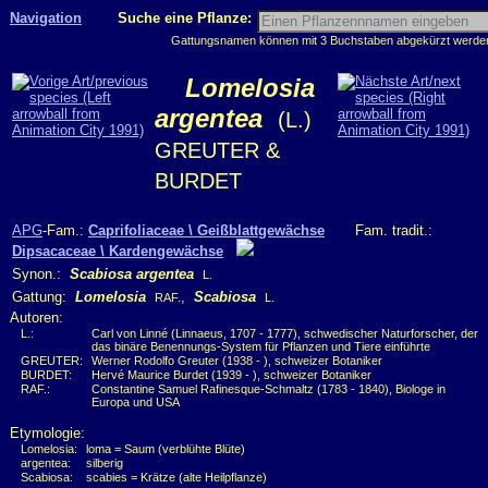
Navigation
Suche eine Pflanze:
Gattungsnamen können mit 3 Buchstaben abgekürzt werden, 
Lomelosia
argentea
(L.)
GREUTER &
BURDET
APG
-Fam.:
Caprifoliaceae \ Geißblattgewächse
Fam. tradit.:
Dipsacaceae \ Kardengewächse
Synon.:
Scabiosa argentea
L.
Gattung:
Lomelosia
,
Scabiosa
RAF.
L.
Autoren:
L.:
Carl von Linné (Linnaeus, 1707 - 1777), schwedischer Naturforscher, der
das binäre Benennungs-System für Pflanzen und Tiere einführte
GREUTER:
Werner Rodolfo Greuter (1938 - ), schweizer Botaniker
BURDET:
Hervé Maurice Burdet (1939 - ), schweizer Botaniker
RAF.:
Constantine Samuel Rafinesque-Schmaltz (1783 - 1840), Biologe in
Europa und USA
Etymologie:
Lomelosia:
loma = Saum (verblühte Blüte)
argentea:
silberig
Scabiosa:
scabies = Krätze (alte Heilpflanze)