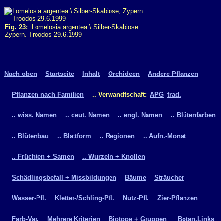
Fig. 23:
Lomelosia argentea \ Silber-Skabiose
Zypern, Troodos 29.6.1999
Nach oben
Startseite
Inhalt
Orchideen
Andere Pflanzen
Pflanzen nach Familien
.. Verwandtschaft:
APG
trad.
.. wiss. Namen
.. deut. Namen
.. engl. Namen
.. Blütenfarben
.. Blütenbau
.. Blattform
.. Regionen
.. Aufn.-Monat
.. Früchten + Samen
.. Wurzeln + Knollen
Schädlingsbefall + Missbildungen
Bäume
Sträucher
Wasser-Pfl.
Kletter-/Schling-Pfl.
Nutz-Pfl.
Zier-Pflanzen
Farb-Var.
Mehrere Kriterien
Biotope + Gruppen
Botan.Links