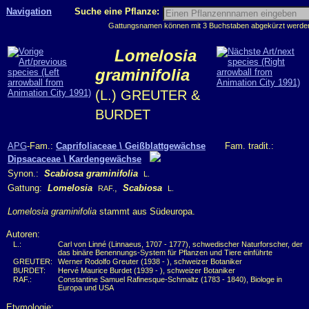
Navigation
Suche eine Pflanze:
Gattungsnamen können mit 3 Buchstaben abgekürzt werden, 
Lomelosia
graminifolia
(L.) GREUTER &
BURDET
APG
-Fam.:
Caprifoliaceae \ Geißblattgewächse
Fam. tradit.:
Dipsacaceae \ Kardengewächse
Synon.:
Scabiosa graminifolia
L.
Gattung:
Lomelosia
,
Scabiosa
RAF.
L.
Lomelosia graminifolia
stammt aus Südeuropa.
Autoren:
L.:
Carl von Linné (Linnaeus, 1707 - 1777), schwedischer Naturforscher, der
das binäre Benennungs-System für Pflanzen und Tiere einführte
GREUTER:
Werner Rodolfo Greuter (1938 - ), schweizer Botaniker
BURDET:
Hervé Maurice Burdet (1939 - ), schweizer Botaniker
RAF.:
Constantine Samuel Rafinesque-Schmaltz (1783 - 1840), Biologe in
Europa und USA
Etymologie: