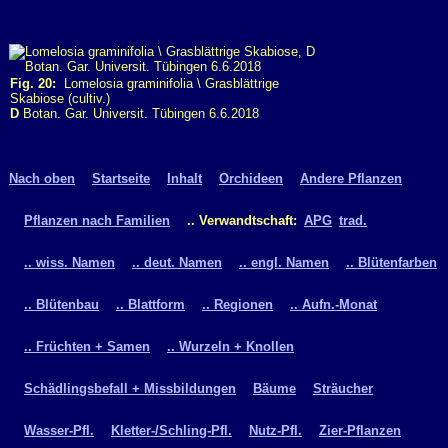
Fig. 20:
Lomelosia graminifolia \ Grasblättrige
Skabiose (cultiv.)
D
Botan. Gar. Universit. Tübingen 6.6.2018
Nach oben
Startseite
Inhalt
Orchideen
Andere Pflanzen
Pflanzen nach Familien
.. Verwandtschaft:
APG
trad.
.. wiss. Namen
.. deut. Namen
.. engl. Namen
.. Blütenfarben
.. Blütenbau
.. Blattform
.. Regionen
.. Aufn.-Monat
.. Früchten + Samen
.. Wurzeln + Knollen
Schädlingsbefall + Missbildungen
Bäume
Sträucher
Wasser-Pfl.
Kletter-/Schling-Pfl.
Nutz-Pfl.
Zier-Pflanzen