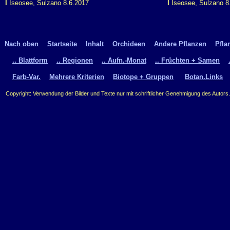
I
Iseosee, Sulzano 8.6.2017
I
Iseosee, Sulzano 8
Nach oben
Startseite
Inhalt
Orchideen
Andere Pflanzen
Pfla
.. Blattform
.. Regionen
.. Aufn.-Monat
.. Früchten + Samen
Farb-Var.
Mehrere Kriterien
Biotope + Gruppen
Botan.Links
Copyright: Verwendung der Bilder und Texte nur mit schriftlicher Genehmigung des Autors.