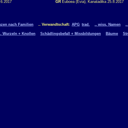
.6.2017
GR
Euboea (Evia), Kanatadika 25.8.2017
nzen nach Familien
.. Verwandtschaft:
APG
trad.
.. wiss. Namen
.
.. Wurzeln + Knollen
Schädlingsbefall + Missbildungen
Bäume
St