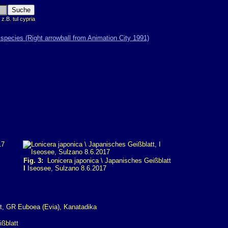
.B. tul cypria
Fig. 3:
Lonicera japonica \ Japanisches Geißblatt
I
Iseosee, Sulzano 8.6.2017
ßblatt