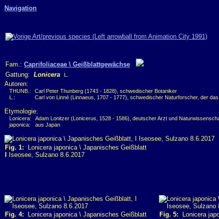
Navigation
Fam.:
Caprifoliaceae \ Geißblattgewächse
Gattung:
Lonicera
L.
Autoren:
THUNB.:
Carl Peter Thunberg (1743 - 1828), schwedischer Botaniker
L.:
Carl von Linné (Linnaeus, 1707 - 1777), schwedischer Naturforscher, der da
Etymologie:
Lonicera:
Adam Lonitzer (Lonicerus, 1528 - 1586), deutscher Arzt und Naturwissenscha
japonica:
aus Japan
Fig. 1:
Lonicera japonica \ Japanisches Geißblatt
I
Iseosee, Sulzano 8.6.2017
Fig. 4:
Lonicera japonica \ Japanisches Geißblatt
Fig. 5:
Lonicera japo