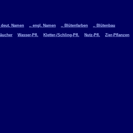
. deut. Namen
.. engl. Namen
.. Blütenfarben
.. Blütenbau
räucher
Wasser-Pfl.
Kletter-/Schling-Pfl.
Nutz-Pfl.
Zier-Pflanzen