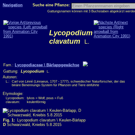
Navigation
Suche eine Pflanze:
Gattungsnamen können mit 3 Buchstaben abgekürzt werden, 
Lycopodium
clavatum
L.
Fam.:
Lycopodiaceae \ Bärlappgewächse
Gattung:
Lycopodium
L.
Autoren:
L.:
Carl von Linné (Linnaeus, 1707 - 1777), schwedischer Naturforscher, der das
binäre Benennungs-System für Pflanzen und Tiere einführte
Etymologie:
Lycopodium:
lykos = Wolf, pous = Fuß
clavatum:
keulenförmig
Fig. 1:
Lycopodium clavatum \ Keulen-Bärlapp
D
Schwarzwald, Kniebis 5.8.2015