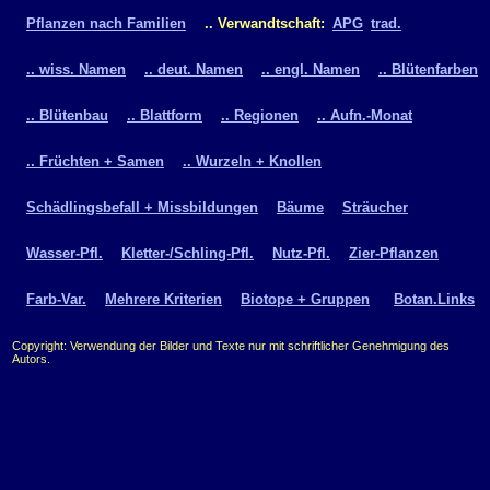
Pflanzen nach Familien
.. Verwandtschaft:
APG
trad.
.. wiss. Namen
.. deut. Namen
.. engl. Namen
.. Blütenfarben
.. Blütenbau
.. Blattform
.. Regionen
.. Aufn.-Monat
.. Früchten + Samen
.. Wurzeln + Knollen
Schädlingsbefall + Missbildungen
Bäume
Sträucher
Wasser-Pfl.
Kletter-/Schling-Pfl.
Nutz-Pfl.
Zier-Pflanzen
Farb-Var.
Mehrere Kriterien
Biotope + Gruppen
Botan.Links
Copyright: Verwendung der Bilder und Texte nur mit schriftlicher Genehmigung des
Autors.