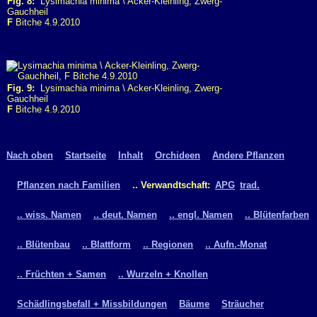
Fig. 8:
Lysimachia minima \ Acker-Kleinling, Zwerg-
Gauchheil
F
Bitche 4.9.2010
Fig. 9:
Lysimachia minima \ Acker-Kleinling, Zwerg-
Gauchheil
F
Bitche 4.9.2010
Nach oben
Startseite
Inhalt
Orchideen
Andere Pflanzen
Pflanzen nach Familien
.. Verwandtschaft:
APG
trad.
.. wiss. Namen
.. deut. Namen
.. engl. Namen
.. Blütenfarben
.. Blütenbau
.. Blattform
.. Regionen
.. Aufn.-Monat
.. Früchten + Samen
.. Wurzeln + Knollen
Schädlingsbefall + Missbildungen
Bäume
Sträucher