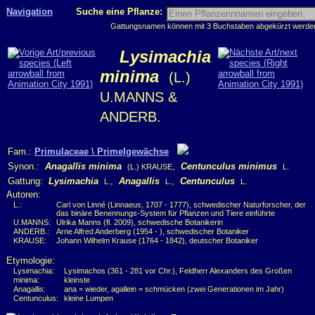
Navigation
Suche eine Pflanze:
Gattungsnamen können mit 3 Buchstaben abgekürzt werden, 
Lysimachia
minima
(L.)
U.MANNS &
ANDERB.
Fam.:
Primulaceae \ Primelgewächse
Synon.:
Anagallis minima
,
Centunculus minimus
(L.) KRAUSE
L.
Gattung:
Lysimachia
,
Anagallis
,
Centunculus
L.
L.
L.
Autoren:
L.:
Carl von Linné (Linnaeus, 1707 - 1777), schwedischer Naturforscher, der
das binäre Benennungs-System für Pflanzen und Tiere einführte
U.MANNS:
Ulrika Manns (fl. 2009), schwedische Botanikerin
ANDERB.:
Arne Alfred Anderberg (1954 - ), schwedischer Botaniker
KRAUSE:
Johann Wilhelm Krause (1764 - 1842), deutscher Botaniker
Etymologie:
Lysimachia:
Lysimachos (361 - 281 vor Chr.), Feldherr Alexanders des Großen
minima:
kleinste
Anagallis:
ana = wieder, agallein = schmücken (zwei Generationen im Jahr)
Centunculus:
kleine Lumpen