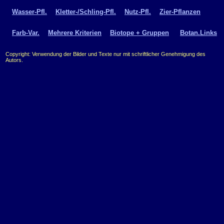
Wasser-Pfl.
Kletter-/Schling-Pfl.
Nutz-Pfl.
Zier-Pflanzen
Farb-Var.
Mehrere Kriterien
Biotope + Gruppen
Botan.Links
Copyright: Verwendung der Bilder und Texte nur mit schriftlicher Genehmigung des
Autors.