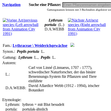
Navigation
Suche eine Pflanze:
Gattungsnamen können mit 3 Buchstaben abgekürzt werd
Lythrum
portula
(L.)
D.A.WEBB
Fam.:
Lythraceae \ Weiderichgewächse
Synon.:
Peplis portula
L.
Gattung:
Lythrum
L.
,
Peplis
L.
Autoren:
Carl von Linné (Linnaeus, 1707 - 1777),
schwedischer Naturforscher, der das binäre
L.:
Benennungs-System für Pflanzen und Tiere
einführte
David Allardice Webb (1912 - 1994), irischer
D.A.WEBB:
Botaniker
Etymologie:
Lythrum:
lythron = mit Blut besudelt
portula:
portulak-ähnlich