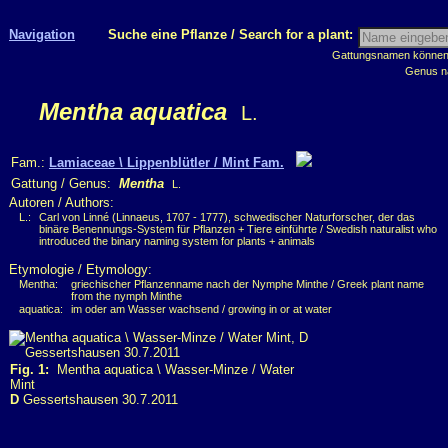
Navigation
Suche eine Pflanze / Search for a plant:
Gattungsnamen können m
Genus n
Mentha aquatica
L.
Fam.:
Lamiaceae \ Lippenblütler / Mint Fam.
Gattung / Genus:
Mentha
L.
Autoren / Authors:
L.:
Carl von Linné (Linnaeus, 1707 - 1777), schwedischer Naturforscher, der das
binäre Benennungs-System für Pflanzen + Tiere einführte / Swedish naturalist who
introduced the binary naming system for plants + animals
Etymologie / Etymology:
Mentha:
griechischer Pflanzenname nach der Nymphe Minthe / Greek plant name
from the nymph Minthe
aquatica:
im oder am Wasser wachsend / growing in or at water
Fig. 1:
Mentha aquatica \ Wasser-Minze / Water
Mint
D
Gessertshausen 30.7.2011