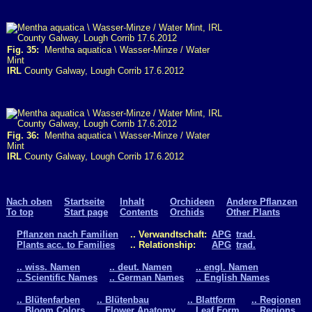
Fig. 35:
Mentha aquatica \ Wasser-Minze / Water
Mint
IRL
County Galway, Lough Corrib 17.6.2012
Fig. 36:
Mentha aquatica \ Wasser-Minze / Water
Mint
IRL
County Galway, Lough Corrib 17.6.2012
Nach oben
Startseite
Inhalt
Orchideen
Andere Pflanzen
To top
Start page
Contents
Orchids
Other Plants
Pflanzen nach Familien
.. Verwandtschaft:
APG
trad.
Plants acc. to Families
.. Relationship:
APG
trad.
.. wiss. Namen
.. deut. Namen
.. engl. Namen
.. Scientific Names
.. German Names
.. English Names
.. Blütenfarben
.. Blütenbau
.. Blattform
.. Regionen
.. Bloom Colors
.. Flower Anatomy
.. Leaf Form
.. Regions