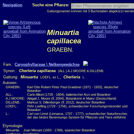
Navigation
Suche eine Pflanze:
Gattungsnamen können mit 3 Buchstaben abgekürzt werden, 
Minuartia
capillacea
GRAEBN.
Fam.:
Caryophyllaceae \ Nelkengewächse
Synon.:
Cherleria capillacea
(ALL.) A.J.MOORE & DILLENB.
Gattung:
Minuartia
,
Cherleria
LOEFL. ex L.
L.
Autoren:
GRAEBN.:
Karl Otto Robert Peter Paul Graebner (1871 - 1933), deutscher
Botaniker
ALL.:
Carlo Allioni (1728 - 1804), italienischer Arzt und Botaniker
A.J.MOORE:
Abigail J. Moore (fl. 2004), Botanikerin in Mainz (Deutschland)
DILLENB.:
Markus S. Dillenberger (fl. 2012), deutscher Botaniker
LOEFL.:
Pehr Loefling (1729 - 1756), schwedischer Forschungsreisender und
Botaniker
L.:
Carl von Linné (Linnaeus, 1707 - 1777), schwedischer Naturforscher,
der das binäre Benennungs-System für Pflanzen und Tiere einführte
Etymologie:
Minuartia:
Juan Minuart (1693 - 1768), spanischer Botaniker