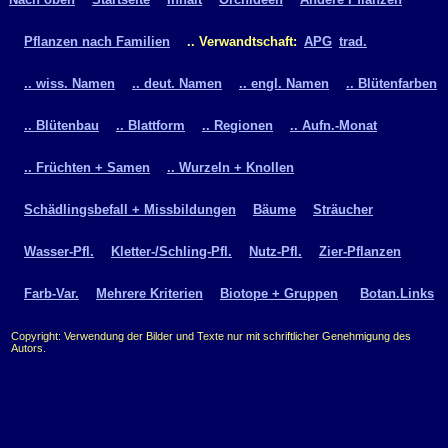
Pflanzen nach Familien
.. Verwandtschaft:
APG
trad.
.. wiss. Namen
.. deut. Namen
.. engl. Namen
.. Blütenfarben
.. Blütenbau
.. Blattform
.. Regionen
.. Aufn.-Monat
.. Früchten + Samen
.. Wurzeln + Knollen
Schädlingsbefall + Missbildungen
Bäume
Sträucher
Wasser-Pfl.
Kletter-/Schling-Pfl.
Nutz-Pfl.
Zier-Pflanzen
Farb-Var.
Mehrere Kriterien
Biotope + Gruppen
Botan.Links
Copyright: Verwendung der Bilder und Texte nur mit schriftlicher Genehmigung des
Autors.