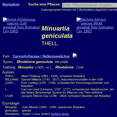
Navigation
Suche eine Pflanze:
Gattungsnamen können mit 3 Buchstaben abgekürzt werden, 
Minuartia
geniculata
THELL.
Fam.:
Caryophyllaceae \ Nelkengewächse
Synon.:
Rhodalsine geniculata
WILLIAMS
Gattung:
Minuartia
,
Rhodalsine
LOEFL. ex L.
J.GAY
Autoren:
THELL.:
Albert Thellung (1881 - 1928), schweizer Botaniker
WILLIAMS:
Samuel Williams (1743 - 1817), Naturwissenschaftler in den USA
LOEFL.:
Pehr Loefling (1729 - 1756), schwedischer Forschungsreisender und
Botaniker
L.:
Carl von Linné (Linnaeus, 1707 - 1777), schwedischer Naturforscher, der
das binäre Benennungs-System für Pflanzen und Tiere einführte
J.GAY:
Jacques Étienne Gay (1786 - 1864), schweizer Beamter und Botaniker
Etymologie:
Minuartia:
Juan Minuart (1693 - 1768), spanischer Botaniker
geniculata:
gekniet
Rhodalsine:
rhodon = rosa, ähnlich
Stellaria alsine