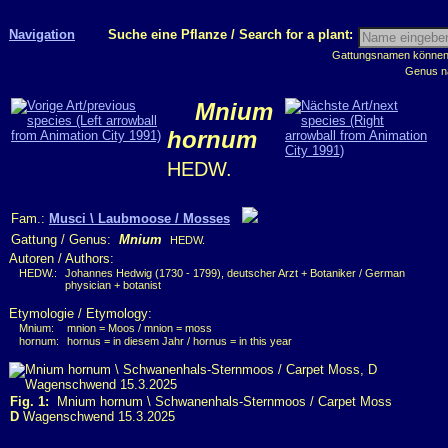
Navigation
Suche eine Pflanze / Search for a plant:
Gattungsnamen können m
Genus n
Mnium
hornum
HEDW.
Fam.:
Musci \ Laubmoose / Mosses
Gattung / Genus:
Mnium
HEDW.
Autoren / Authors:
HEDW.:
Johannes Hedwig (1730 - 1799), deutscher Arzt + Botaniker / German
physician + botanist
Etymologie / Etymology:
Mnium:
mnion = Moos / mnion = moss
hornum:
hornus = in diesem Jahr / hornus = in this year
Fig. 1:
Mnium hornum \ Schwanenhals-Sternmoos / Carpet Moss
D
Wagenschwend 15.3.2025