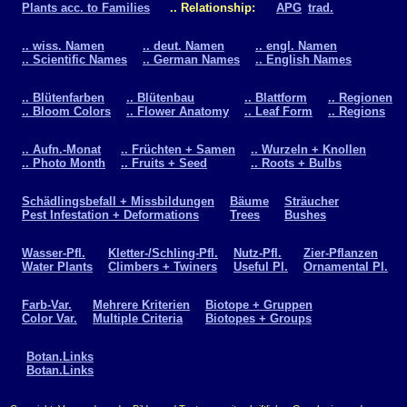
Plants acc. to Families
.. Relationship:
APG
trad.
.. wiss. Namen
.. deut. Namen
.. engl. Namen
.. Scientific Names
.. German Names
.. English Names
.. Blütenfarben
.. Blütenbau
.. Blattform
.. Regionen
.. Bloom Colors
.. Flower Anatomy
.. Leaf Form
.. Regions
.. Aufn.-Monat
.. Früchten + Samen
.. Wurzeln + Knollen
.. Photo Month
.. Fruits + Seed
.. Roots + Bulbs
Schädlingsbefall + Missbildungen
Bäume
Sträucher
Pest Infestation + Deformations
Trees
Bushes
Wasser-Pfl.
Kletter-/Schling-Pfl.
Nutz-Pfl.
Zier-Pflanzen
Water Plants
Climbers + Twiners
Useful Pl.
Ornamental Pl.
Farb-Var.
Mehrere Kriterien
Biotope + Gruppen
Color Var.
Multiple Criteria
Biotopes + Groups
Botan.Links
Botan.Links