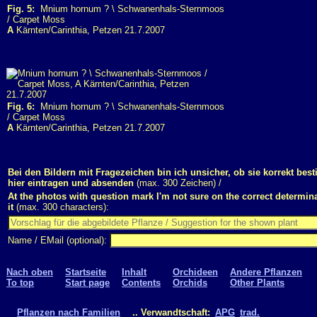
Fig. 5:
Mnium hornum ? \ Schwanenhals-Sternmoos
/ Carpet Moss
A
Kärnten/Carinthia, Petzen 21.7.2007
Fig. 6:
Mnium hornum ? \ Schwanenhals-Sternmoos
/ Carpet Moss
A
Kärnten/Carinthia, Petzen 21.7.2007
Bei den Bildern mit Fragezeichen bin ich unsicher, ob sie korrekt bes
hier eintragen und absenden
(max. 300 Zeichen) /
At the photos with question mark I'm not sure on the correct determina
it
(max. 300 characters):
Name / EMail (optional):
Nach oben
Startseite
Inhalt
Orchideen
Andere Pflanzen
To top
Start page
Contents
Orchids
Other Plants
Pflanzen nach Familien
.. Verwandtschaft:
APG
trad.