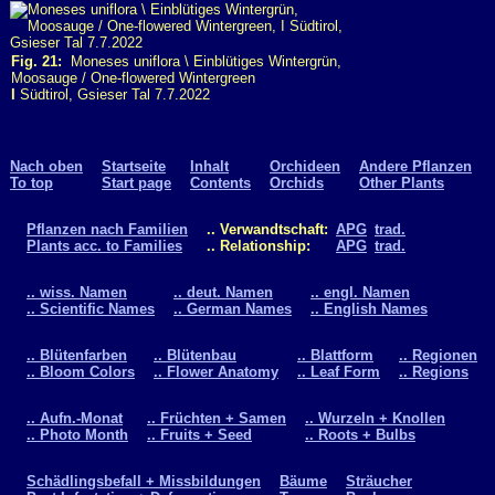
Fig. 21:
Moneses uniflora \ Einblütiges Wintergrün,
Moosauge / One-flowered Wintergreen
I
Südtirol, Gsieser Tal 7.7.2022
Nach oben
Startseite
Inhalt
Orchideen
Andere Pflanzen
To top
Start page
Contents
Orchids
Other Plants
Pflanzen nach Familien
.. Verwandtschaft:
APG
trad.
Plants acc. to Families
.. Relationship:
APG
trad.
.. wiss. Namen
.. deut. Namen
.. engl. Namen
.. Scientific Names
.. German Names
.. English Names
.. Blütenfarben
.. Blütenbau
.. Blattform
.. Regionen
.. Bloom Colors
.. Flower Anatomy
.. Leaf Form
.. Regions
.. Aufn.-Monat
.. Früchten + Samen
.. Wurzeln + Knollen
.. Photo Month
.. Fruits + Seed
.. Roots + Bulbs
Schädlingsbefall + Missbildungen
Bäume
Sträucher