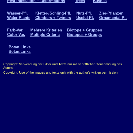
Pest Infestation + Deformations
Trees
Bushes
Wasser-Pfl.
Kletter-/Schling-Pfl.
Nutz-Pfl.
Zier-Pflanzen
Water Plants
Climbers + Twiners
Useful Pl.
Ornamental Pl.
Farb-Var.
Mehrere Kriterien
Biotope + Gruppen
Color Var.
Multiple Criteria
Biotopes + Groups
Botan.Links
Botan.Links
Copyright: Verwendung der Bilder und Texte nur mit schriftlicher Genehmigung des
Autors.
Copyright: Use of the images and texts only with the author's written permission.