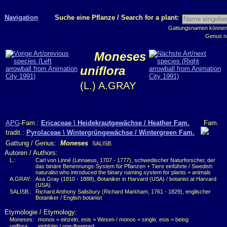
Navigation
Suche eine Pflanze / Search for a plant:
Gattungsnamen können m
Genus n
Moneses
uniflora
(L.) A.GRAY
APG
-Fam.:
Ericaceae \ Heidekrautgewächse / Heather Fam.
Fam.
tradit.:
Pyrolaceae \ Wintergrüngewächse / Wintergreen Fam.
Gattung / Genus:
Moneses
SALISB.
Autoren / Authors:
L.:
Carl von Linné (Linnaeus, 1707 - 1777), schwedischer Naturforscher, der
das binäre Benennungs-System für Pflanzen + Tiere einführte / Swedish
naturalist who introduced the binary naming system for plants + animals
A.GRAY:
Asa Gray (1810 - 1888), Botaniker in Harvard (USA) / botanist at Harvard
(USA)
SALISB.:
Richard Anthony Salisbury (Richard Markham, 1761 - 1829), englischer
Botaniker / English botanist
Etymologie / Etymology:
Moneses:
monos = einzeln, esis = Wesen / monos = single, esis = being
uniflora:
einblütig / one-flowered