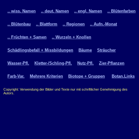
.. wiss. Namen
.. deut. Namen
.. engl. Namen
.. Blütenfarben
.. Blütenbau
.. Blattform
.. Regionen
.. Aufn.-Monat
.. Früchten + Samen
.. Wurzeln + Knollen
Schädlingsbefall + Missbildungen
Bäume
Sträucher
Wasser-Pfl.
Kletter-/Schling-Pfl.
Nutz-Pfl.
Zier-Pflanzen
Farb-Var.
Mehrere Kriterien
Biotope + Gruppen
Botan.Links
Copyright: Verwendung der Bilder und Texte nur mit schriftlicher Genehmigung des
Autors.