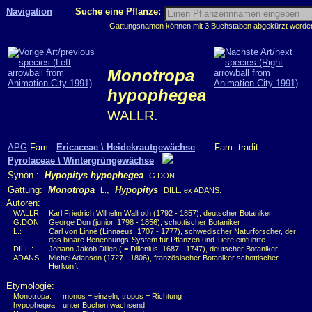
Navigation
Suche eine Pflanze:
Gattungsnamen können mit 3 Buchstaben abgekürzt werden, 
Monotropa
hypophegea
WALLR.
APG
-Fam.:
Ericaceae \ Heidekrautgewächse
Fam. tradit.:
Pyrolaceae \ Wintergrüngewächse
Synon.:
Hypopitys hypophegea
G.DON
Gattung:
Monotropa
,
Hypopitys
L.
DILL. ex ADANS.
Autoren:
WALLR.:
Karl Friedrich Wilhelm Wallroth (1792 - 1857), deutscher Botaniker
G.DON:
George Don (junior, 1798 - 1856), schottischer Botaniker
L.:
Carl von Linné (Linnaeus, 1707 - 1777), schwedischer Naturforscher, der
das binäre Benennungs-System für Pflanzen und Tiere einführte
DILL.:
Johann Jakob Dillen ( = Dillenius, 1687 - 1747), deutscher Botaniker
ADANS.:
Michel Adanson (1727 - 1806), französischer Botaniker schottischer
Herkunft
Etymologie:
Monotropa:
monos = einzeln, tropos = Richtung
hypophegea:
unter Buchen wachsend