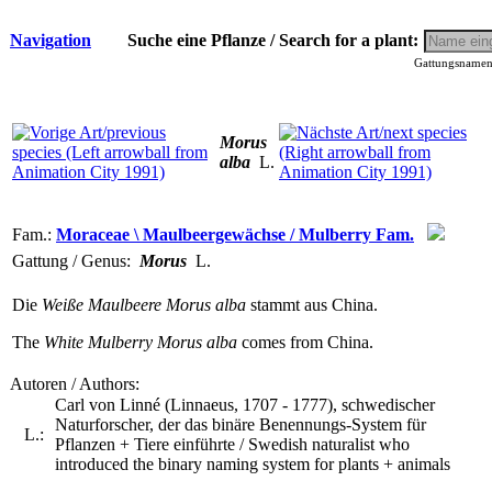
Navigation
Suche eine Pflanze / Search for a plant:
Gattungsnamen 
Morus
alba
L.
Fam.:
Moraceae \ Maulbeergewächse / Mulberry Fam.
Gattung / Genus:
Morus
L.
Die
Weiße Maulbeere
Morus alba
stammt aus China.
The
White Mulberry
Morus alba
comes from China.
Autoren / Authors:
Carl von Linné (Linnaeus, 1707 - 1777), schwedischer
Naturforscher, der das binäre Benennungs-System für
L.:
Pflanzen + Tiere einführte / Swedish naturalist who
introduced the binary naming system for plants + animals