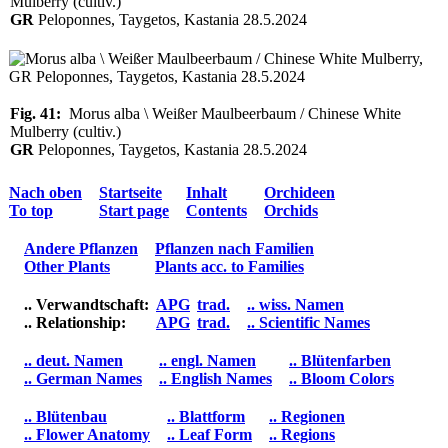
Mulberry (cultiv.)
GR
Peloponnes, Taygetos, Kastania 28.5.2024
Fig. 41:
Morus alba \ Weißer Maulbeerbaum / Chinese White
Mulberry (cultiv.)
GR
Peloponnes, Taygetos, Kastania 28.5.2024
Nach oben
Startseite
Inhalt
Orchideen
To top
Start page
Contents
Orchids
Andere Pflanzen
Pflanzen nach Familien
Other Plants
Plants acc. to Families
.. Verwandtschaft:
APG
trad.
.. wiss. Namen
.. Relationship:
APG
trad.
.. Scientific Names
.. deut. Namen
.. engl. Namen
.. Blütenfarben
.. German Names
.. English Names
.. Bloom Colors
.. Blütenbau
.. Blattform
.. Regionen
.. Flower Anatomy
.. Leaf Form
.. Regions