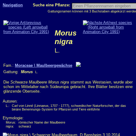
Navigation
Suche eine Pflanze:
Gattungsnamen können mit 3 Buchstaben abgekürzt werden, 
Morus
nigra
L.
Fam.:
Moraceae \ Maulbeergewächse
Gattung:
Morus
L.
Die
Schwarze Maulbeere
Morus nigra
stammt aus Westasien, wurde aber
schon im Mittelalter nach Südeuropa gebracht. Ihre Blätter besitzen eine
glänzende Oberseite.
Autoren:
L.:
Carl von Linné (Linnaeus, 1707 - 1777), schwedischer Naturforscher, der das
binäre Benennungs-System für Pflanzen und Tiere einführte
Etymologie:
Morus:
römischer Name der Maulbeere
nigra:
schwarz