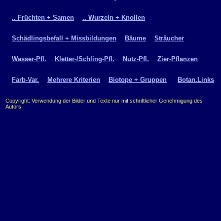
.. Früchten + Samen
.. Wurzeln + Knollen
Schädlingsbefall + Missbildungen
Bäume
Sträucher
Wasser-Pfl.
Kletter-/Schling-Pfl.
Nutz-Pfl.
Zier-Pflanzen
Farb-Var.
Mehrere Kriterien
Biotope + Gruppen
Botan.Links
Copyright: Verwendung der Bilder und Texte nur mit schriftlicher Genehmigung des
Autors.