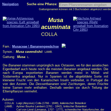
Navigation
Suche eine Pflanze:
Gattungsnamen können mit 3 Buchstaben abgekürzt werden, 
Musa
acuminata
COLLA
Fam.:
Musaceae \ Bananengewächse
Synon.:
Musa cavendishii
LAMB.
Gattung:
Musa
L.
Die
Bananen
stammen ursprünglich aus Ostasien, wo für den asiatischen
Eigenbedarf auch heute noch die meisten
Bananen
angebaut werden. Die
nach Europa exportierten
Bananen
werden meist in Mittel- und
Südamerika angebaut. Nur in Spanien ist die abgebildete Sorte mit
kleinerer Frucht von den Kanarischen Inseln verbreitet, in Portugal die
von den Azoren. Die
Dessertbananen
sind Züchtungen, deren Früchte
keine Samen mehr enthalten. Deshalb werden sie durch Teilung der
Elternpflanzen vermehrt.
Autoren:
COLLA:
Luigi (Aloysius) Colla (1766 - 1848), italienischer Botaniker
LAMB.:
Aylmer Bourke Lambert (1761 - 1842), britischer Botaniker
L.:
Carl von Linné (Linnaeus, 1707 - 1777), schwedischer Naturforscher, der